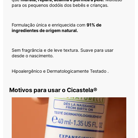
• Dermatologicamente testado.
• Eco-concebido: Embalagem 100% reciclável e
cadeia de fornecimento responsável.
• Desenvolvido na França a partir de 60 anos de
pesquisa dermatológica.
Conheça a linha completa Mustela, com prioridade
dada a ingredientes naturais e seguros.
Cicastela Creme Reparador Mustela hidrata, repara,
acalma e purifica a pele. Multiuso para os dodóis dos
bebês e crianças, com 91% ingredientes naturais.