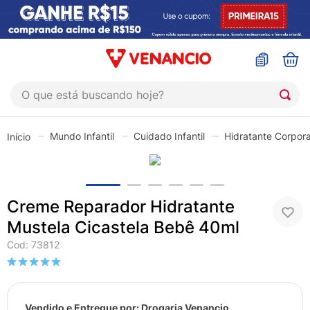
O que está buscando hoje?
TERMOS MAIS BUSCADOS
Mundo Infantil
Cuidado Infantil
Hidratante Corpora
1
º
coristina
2
º
sinustrat
3
º
admuc
Creme Reparador Hidratante
4
º
fly gotas
Mustela Cicastela Bebê 40ml
5
º
protetor solar
Cod
:
73812
6
º
sabonete liquido
7
º
shampoo
Vendido e Entregue por:
Drogaria Venancio