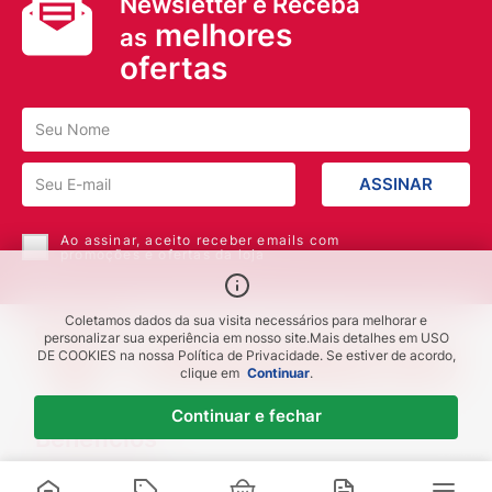
Newsletter e Receba
melhores
as
ofertas
ASSINAR
Ao assinar, aceito receber emails com
promoções e ofertas da loja
Coletamos dados da sua visita necessários para melhorar e
personalizar sua experiência em nosso site.
Mais detalhes em
USO
DE COOKIES
na nossa Política de Privacidade. Se estiver de acordo,
clique em
Continuar
.
Continuar e fechar
Benefícios
Piscou chegou