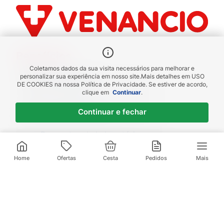
Benefícios
Coletamos dados da sua visita necessários para melhorar e
Piscou chegou
personalizar sua experiência em nosso site.
Mais detalhes em
USO
DE COOKIES
na nossa Política de Privacidade. Se estiver de acordo,
receba em até 1h
clique em
Continuar
.
Novas regiões
Continuar e fechar
Envios para Sul e Sudeste
Descontos de Laboratório
Valide seu cadastro e verifique os
R$
3
,
99
R$
6
,
99
descontos
1
x de
R$
3
,
99
sem juros
Home
Ofertas
Cesta
Pedidos
Mais
Televendas:
(21) 3095-1000
Compre pelo Whatsapp:
(21) 97972-0253