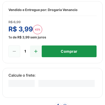
8
º
sabonete liquido
9
º
lenço umedecido
Vendido e Entregue por:
Drogaria Venancio
10
º
fralda
R$
6
,
99
R$
3
,
99
43%
1
x de
R$
3
,
99
sem juros
Comprar