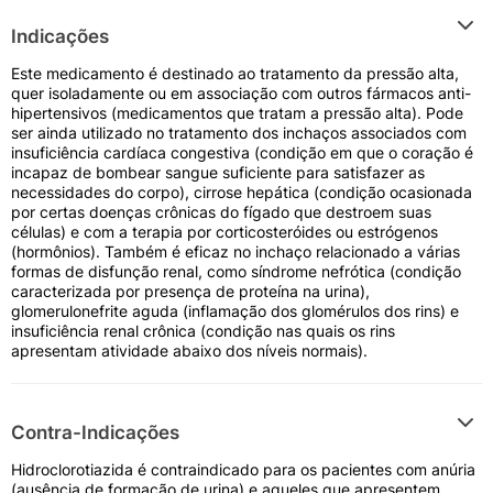
Indicações
Este medicamento é destinado ao tratamento da pressão alta,
quer isoladamente ou em associação com outros fármacos anti-
hipertensivos (medicamentos que tratam a pressão alta). Pode
ser ainda utilizado no tratamento dos inchaços associados com
insuficiência cardíaca congestiva (condição em que o coração é
incapaz de bombear sangue suficiente para satisfazer as
necessidades do corpo), cirrose hepática (condição ocasionada
por certas doenças crônicas do fígado que destroem suas
células) e com a terapia por corticosteróides ou estrógenos
(hormônios). Também é eficaz no inchaço relacionado a várias
formas de disfunção renal, como síndrome nefrótica (condição
caracterizada por presença de proteína na urina),
glomerulonefrite aguda (inflamação dos glomérulos dos rins) e
insuficiência renal crônica (condição nas quais os rins
apresentam atividade abaixo dos níveis normais).
Contra-Indicações
Hidroclorotiazida é contraindicado para os pacientes com anúria
(ausência de formação de urina) e aqueles que apresentem