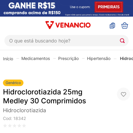
O que está buscando hoje?
TERMOS MAIS BUSCADOS
Medicamentos
Prescrição
Hipertensão
Hidro
1
º
coristina
2
º
sinustrat
3
º
admuc
Genérico
Hidroclorotiazida 25mg
4
º
fly gotas
Medley 30 Comprimidos
5
º
protetor solar
Hidroclorotiazida
6
º
esmalte
Cod
:
18342
7
º
shampoo