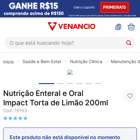
O que está buscando hoje?
TERMOS MAIS BUSCADOS
Saúde e Bem Estar
Nutrição Clínica
Manutenção 
1
º
coristina
2
º
sinustrat
3
º
admuc
Nutrição Enteral e Oral
4
º
fly gotas
Impact Torta de Limão 200ml
5
º
protetor solar
Cod
:
76103
6
º
esmalte
7
º
shampoo
Este produto não está disponível no momento