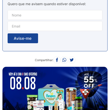
8
º
sabonete liquido
Quero que me avisem quando estiver disponível
9
º
lenço umedecido
10
º
fralda
Compartilhar