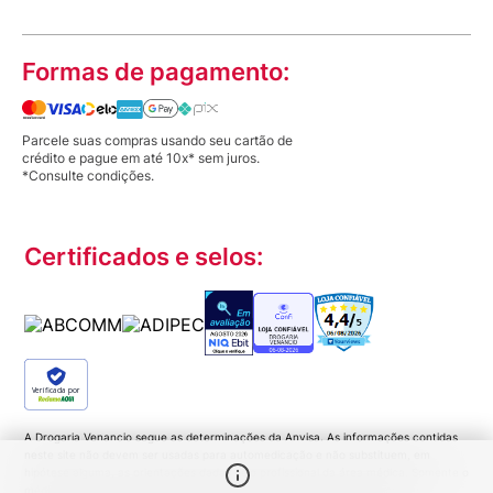
Formas de pagamento:
Parcele suas compras usando seu cartão de
crédito e pague em até 10x* sem juros.
*Consulte condições.
Certificados e selos:
Verificada por
A Drogaria Venancio segue as determinações da Anvisa. As informações contidas
neste site não devem ser usadas para automedicação e não substituem, em
hipótese alguma, as orientações dadas pelo profissional da área médica. Somente o
médico está apto a diagnosticar qualquer problema de saúde e prescrever o