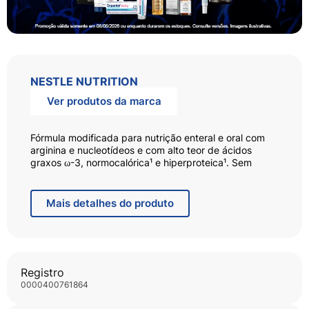
NESTLE NUTRITION
Ver produtos da marca
Fórmula modificada para nutrição enteral e oral com
arginina e nucleotídeos e com alto teor de ácidos
graxos ω-3, normocalórica¹ e hiperproteica¹. Sem
lactose e sem adição de sacarose. Sabores torta de
limão, pêssego, banana e baunilha – sleeve 200ml.
Mais
detalhes do produto
Alimento para situações metabólicas especiais para
nutrição enteral ou oral, formulado com arginina,
nucleotídeos e ácidos graxos ômega-3. Normocalórico
e hiperproteico.
Ingredientes: Água, maltodextrina, caseinato de sódio,
Registro
L-arginina, caseinato de cálcio, óleo de peixe,
0000400761864
triglicerídeos de cadeia média, minerais (citrato de
potássio, sais de magnésio do ácido cítrico, cloreto de