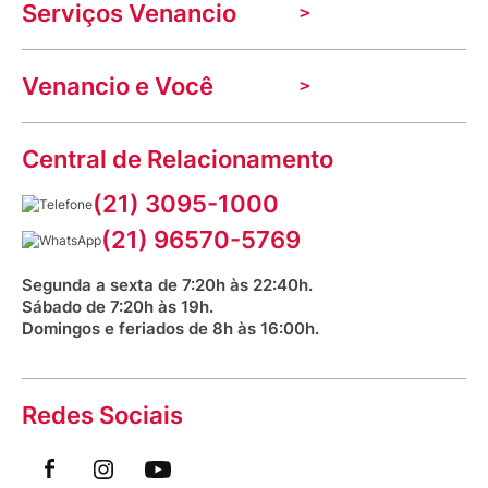
Serviços Venancio
Trabalhe Conosco
Nossas lojas
Troca e devolução
Indique seu imóvel
Venancio e Você
Mecânica de promoções
Política de Privacidade
Dúvidas frequentes
VClube - Programa de fidelidade
Assessoria de Imprensa
Prazos e entregas
Central de Relacionamento
Fale com o farmacêutico
Corrida Venancio 2026
Serviços Farmacêuticos
Fale conosco
(21) 3095-1000
Aniversário Venancio 2025
Bioimpedância Gratuita
Procon RJ
(21) 96570-5769
Saúde na praça
Segunda a sexta de 7:20h às 22:40h.
Sábado de 7:20h às 19h.
Domingos e feriados de 8h às 16:00h.
Redes Sociais