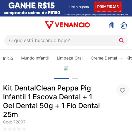
O que está buscando hoje?
TERMOS MAIS BUSCADOS
Mundo Infantil
Limpeza Oral
Creme Dental
Ki
1
º
sinustrat
2
º
coristina
3
º
protetor solar
Kit DentalClean Peppa Pig
4
º
shampoo
Infantil 1 Escova Dental + 1
5
º
admuc
Gel Dental 50g + 1 Fio Dental
6
º
fly gotas
25m
Cod
:
72897
7
º
sabonete liquido