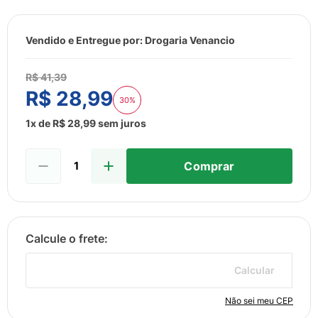
8
º
esmalte
9
º
lenço umedecido
Vendido e Entregue por:
Drogaria Venancio
10
º
desodorante
R$
41
,
39
R$
28
,
99
30%
1
x de
R$
28
,
99
sem juros
Comprar
Calcular
Não sei meu CEP