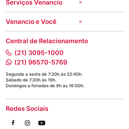
Serviços Venancio
Trabalhe Conosco
Nossas lojas
Troca e devolução
Indique seu imóvel
Venancio e Você
Mecânica de promoções
Política de Privacidade
Dúvidas frequentes
VClube - Programa de fidelidade
Assessoria de Imprensa
Prazos e entregas
Central de Relacionamento
Fale com o farmacêutico
Corrida Venancio 2026
Serviços Farmacêuticos
Fale conosco
(21) 3095-1000
Aniversário Venancio 2025
Bioimpedância Gratuita
Procon RJ
(21) 96570-5769
Saúde na praça
Segunda a sexta de 7:20h às 22:40h.
Sábado de 7:20h às 19h.
Domingos e feriados de 8h às 16:00h.
Redes Sociais