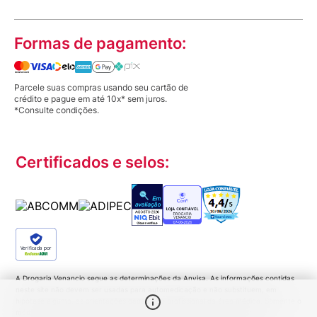
Formas de pagamento:
Parcele suas compras usando seu cartão de
crédito e pague em até 10x* sem juros.
*Consulte condições.
Certificados e selos:
Verificada por
A Drogaria Venancio segue as determinações da Anvisa. As informações contidas
neste site não devem ser usadas para automedicação e não substituem, em
hipótese alguma, as orientações dadas pelo profissional da área médica. Somente o
médico está apto a diagnosticar qualquer problema de saúde e prescrever o