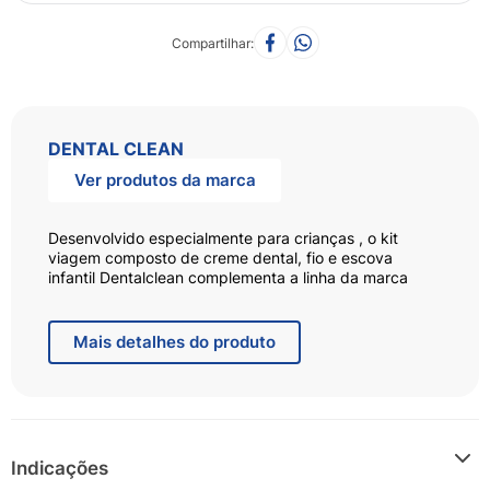
Compartilhar
DENTAL CLEAN
Ver produtos da marca
Desenvolvido especialmente para crianças , o kit
viagem composto de creme dental, fio e escova
infantil Dentalclean complementa a linha da marca
voltada para crianças. O produto traz personagem
infantil, garantindo a brincadeira até na hora de
escovar os dentes.
Mais
detalhes do produto
Indicações