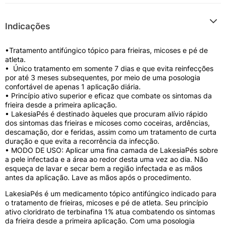
Indicações
•Tratamento antifúngico tópico para frieiras, micoses e pé de
atleta.
• Único tratamento em somente 7 dias e que evita reinfecções
por até 3 meses subsequentes, por meio de uma posologia
confortável de apenas 1 aplicação diária.
• Princípio ativo superior e eficaz que combate os sintomas da
frieira desde a primeira aplicação.
• LakesiaPés é destinado àqueles que procuram alívio rápido
dos sintomas das frieiras e micoses como coceiras, ardências,
descamação, dor e feridas, assim como um tratamento de curta
duração e que evita a recorrência da infecção.
• MODO DE USO: Aplicar uma fina camada de LakesiaPés sobre
a pele infectada e a área ao redor desta uma vez ao dia. Não
esqueça de lavar e secar bem a região infectada e as mãos
antes da aplicação. Lave as mãos após o procedimento.
LakesiaPés é um medicamento tópico antifúngico indicado para
o tratamento de frieiras, micoses e pé de atleta. Seu princípio
ativo cloridrato de terbinafina 1% atua combatendo os sintomas
da frieira desde a primeira aplicação. Com uma posologia