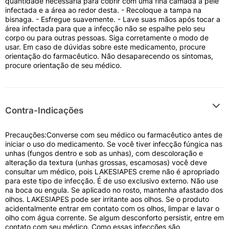
quantidade necessária para cobrir com uma fina camada a pele
infectada e a área ao redor desta. - Recoloque a tampa na
bisnaga. - Esfregue suavemente. - Lave suas mãos após tocar a
área infectada para que a infecção não se espalhe pelo seu
corpo ou para outras pessoas. Siga corretamente o modo de
usar. Em caso de dúvidas sobre este medicamento, procure
orientação do farmacêutico. Não desaparecendo os sintomas,
procure orientação de seu médico.
Contra-Indicações
Precauções:Converse com seu médico ou farmacêutico antes de
iniciar o uso do medicamento. Se você tiver infecção fúngica nas
unhas (fungos dentro e sob as unhas), com descoloração e
alteração da textura (unhas grossas, escamosas) você deve
consultar um médico, pois LAKESIAPES creme não é apropriado
para este tipo de infecção. É de uso exclusivo externo. Não use
na boca ou engula. Se aplicado no rosto, mantenha afastado dos
olhos. LAKESIAPES pode ser irritante aos olhos. Se o produto
acidentalmente entrar em contato com os olhos, limpar e lavar o
olho com água corrente. Se algum desconforto persistir, entre em
contato com seu médico. Como essas infecções são