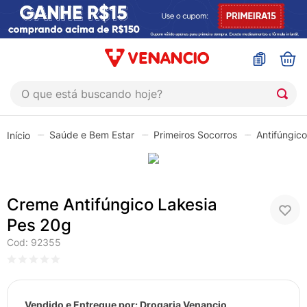
O que está buscando hoje?
TERMOS MAIS BUSCADOS
Saúde e Bem Estar
Primeiros Socorros
Antifúngico
1
º
coristina
2
º
sinustrat
3
º
fly gotas
Creme Antifúngico Lakesia
4
º
admuc
Pes 20g
5
º
protetor solar
Cod
:
92355
6
º
sabonete liquido
7
º
shampoo
Vendido e Entregue por:
Drogaria Venancio