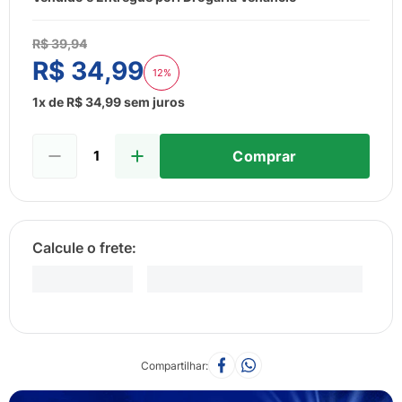
8
º
esmalte
9
º
lenço umedecido
R$
39
,
94
R$
34
,
99
10
º
fralda
12%
1
x de
R$
34
,
99
sem juros
Comprar
Compartilhar