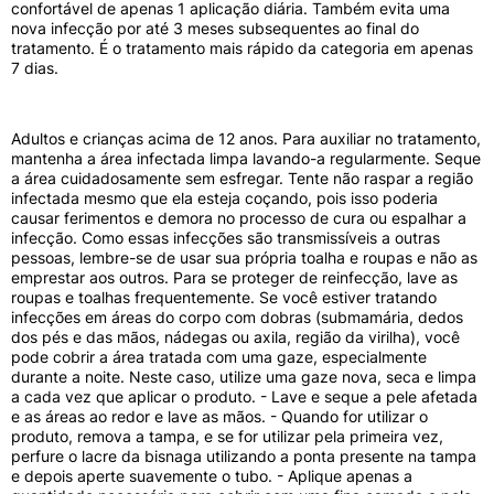
confortável de apenas 1 aplicação diária. Também evita uma
nova infecção por até 3 meses subsequentes ao final do
tratamento. É o tratamento mais rápido da categoria em apenas
7 dias.
Adultos e crianças acima de 12 anos. Para auxiliar no tratamento,
mantenha a área infectada limpa lavando-a regularmente. Seque
a área cuidadosamente sem esfregar. Tente não raspar a região
infectada mesmo que ela esteja coçando, pois isso poderia
causar ferimentos e demora no processo de cura ou espalhar a
infecção. Como essas infecções são transmissíveis a outras
pessoas, lembre-se de usar sua própria toalha e roupas e não as
emprestar aos outros. Para se proteger de reinfecção, lave as
roupas e toalhas frequentemente. Se você estiver tratando
infecções em áreas do corpo com dobras (submamária, dedos
dos pés e das mãos, nádegas ou axila, região da virilha), você
pode cobrir a área tratada com uma gaze, especialmente
durante a noite. Neste caso, utilize uma gaze nova, seca e limpa
a cada vez que aplicar o produto. - Lave e seque a pele afetada
e as áreas ao redor e lave as mãos. - Quando for utilizar o
produto, remova a tampa, e se for utilizar pela primeira vez,
perfure o lacre da bisnaga utilizando a ponta presente na tampa
e depois aperte suavemente o tubo. - Aplique apenas a