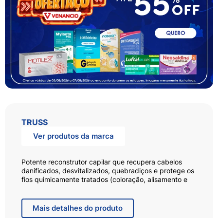
TRUSS
Ver produtos da marca
Potente reconstrutor capilar que recupera cabelos
danificados, desvitalizados, quebradiços e protege os
fios quimicamente tratados (coloração, alisamento e
escova progressiva).
Reconstrói as partes dos fios fragilizados, devolvendo
a força, a resistência e o brilho, para os cabelos
Mais
detalhes do produto
voltarem a ser lindos e saudáveis.