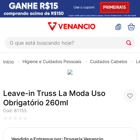
O que está buscando hoje?
TERMOS MAIS BUSCADOS
Higiene e Cuidados Pessoais
Cuidados Cabelos
L
1
º
coristina
2
º
sinustrat
3
º
admuc
Leave-in Truss La Moda Uso
4
º
fly gotas
Obrigatório 260ml
5
º
protetor solar
Cod
:
81155
6
º
esmalte
7
º
shampoo
Vendido e Entregue por:
Drogaria Venancio