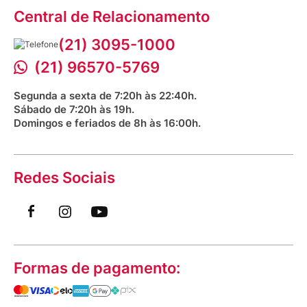
Assessoria de Imprensa
Prazos e entregas
Central de Relacionamento
Fale com o farmacêutico
Corrida Venancio 2026
Serviços Farmacêuticos
Fale conosco
(21) 3095-1000
Aniversário Venancio 2025
Bioimpedância Gratuita
Procon RJ
(21) 96570-5769
Saúde na praça
Segunda a sexta de 7:20h às 22:40h.
Sábado de 7:20h às 19h.
Domingos e feriados de 8h às 16:00h.
Redes Sociais
Formas de pagamento: