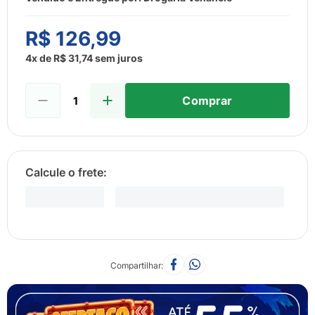
8
º
sabonete liquido
9
º
lenço umedecido
R$
126
,
99
10
º
fralda
4
x de
R$
31
,
74
sem juros
Comprar
Compartilhar