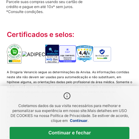
Parcele suas compras usando seu cartão de
crédito e pague em até 10x* sem juros.
*Consulte condições.
Certificados e selos:
Verificada por
A Drogaria Venancio segue as determinações da Anvisa. As informações contidas
neste site não devem ser usadas para automedicação e não substituem, em
hipótese alguma, as orientações dadas pelo profissional da área médica. Somente o
médico está apto a diagnosticar qualquer problema de saúde e prescrever o
tratamento adequado. Ao persistirem os sintomas um médico deverá ser
consultado. Medicamentos podem trazer riscos. Procure o médico e o
farmacêutico. Leia a bula. Todas as imagens deste site são meramente ilustrativas.
Coletamos dados da sua visita necessários para melhorar e
A disponibilidade de produtos variam de acordo com a quantidade em estoque. Os
personalizar sua experiência em nosso site.
Mais detalhes em
USO
preços, promoções, frete e condições de pagamento são exclusivos para compras
DE COOKIES
na nossa Política de Privacidade. Se estiver de acordo,
pela Loja Virtual. Promoções do tipo 'Leve 3 pague 2', 'Leve 2 pague 1', coloque
clique em
Continuar
.
todas as unidades no carrinho de compras e o desconto será gerado
automaticamente no valor total da compra. As imagens dos produtos são
meramente ilustrativas e a Venancio se resguarda por quaisquer eventuais erros de
Continuar e fechar
informações... DROGARIA Venancio. Venancio Produtos Farmacêuticos LTDA |