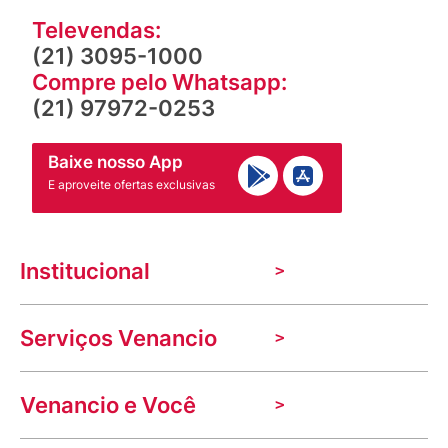
Televendas:
(21) 3095-1000
Compre pelo Whatsapp:
(21) 97972-0253
Baixe nosso App
E aproveite ofertas exclusivas
Institucional
A Venancio
Serviços Venancio
Trabalhe Conosco
Nossas lojas
Troca e devolução
Indique seu imóvel
Venancio e Você
Mecânica de promoções
Política de Privacidade
Dúvidas frequentes
VClube - Programa de fidelidade