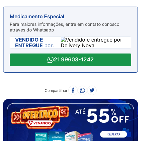
8
º
sabonete liquido
9
º
lenço umedecido
Medicamento Especial
10
º
fralda
Para maiores informações, entre em contato conosco
atráves do Whatsapp
VENDIDO E
ENTREGUE
por:
21 99603-1242
Compartilhar