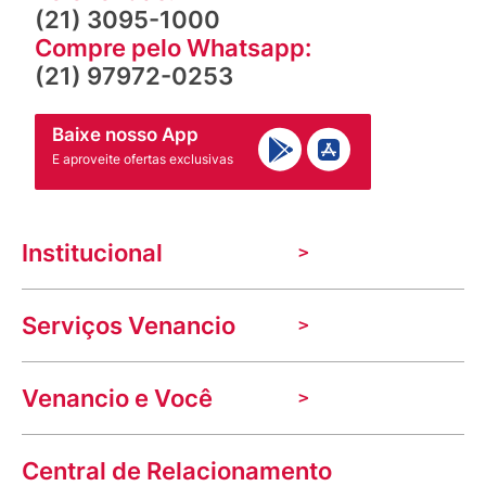
(21) 3095-1000
Compre pelo Whatsapp:
(21) 97972-0253
Baixe nosso App
E aproveite ofertas exclusivas
Institucional
A Venancio
Serviços Venancio
Trabalhe Conosco
Nossas lojas
Troca e devolução
Indique seu imóvel
Venancio e Você
Mecânica de promoções
Política de Privacidade
Dúvidas frequentes
VClube - Programa de fidelidade
Assessoria de Imprensa
Prazos e entregas
Central de Relacionamento
Fale com o farmacêutico