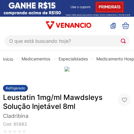
O que está buscando hoje?
TERMOS MAIS BUSCADOS
Medicamentos
Especialidades
Medicamento Hospi
1
º
coristina
2
º
sinustrat
3
º
admuc
Refrigerado
4
º
fly gotas
Leustatin 1mg/ml Mawdsleys
5
º
protetor solar
Solução Injetável 8ml
6
º
esmalte
Cladribina
Cod
:
85883
7
º
shampoo