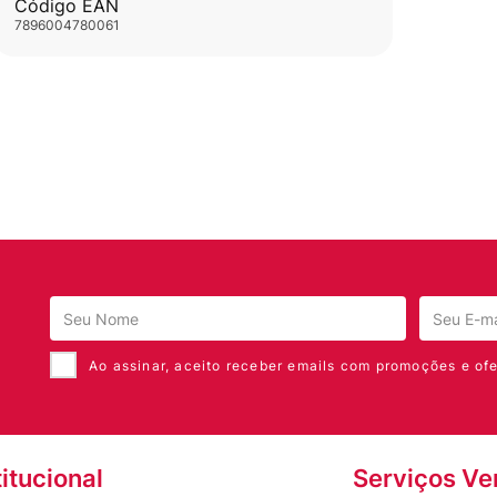
Código EAN
7896004780061
Ao assinar, aceito receber emails com promoções e ofe
titucional
Serviços Ve