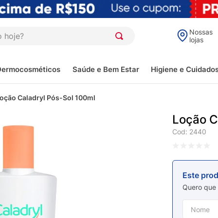
oje?
Nossas
lojas
Dermocosméticos
Saúde e Bem Estar
Higiene e Cuidado
oção Caladryl Pós-Sol 100ml
Loção C
Cod
:
2440
Este pro
Quero que 