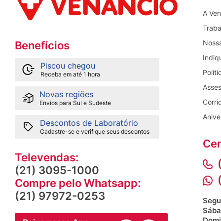
A Ven
Traba
Nossa
Benefícios
Indiq
Piscou chegou
Polít
Receba em até 1 hora
Asses
Novas regiões
Corri
Envios para Sul e Sudeste
Anive
Descontos de Laboratório
Cadastre-se e verifique seus descontos
Cen
Televendas:
(21) 3095-1000
Compre pelo Whatsapp:
(21) 97972-0253
Segu
Sába
Domi