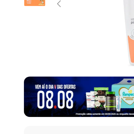
10
º
fralda