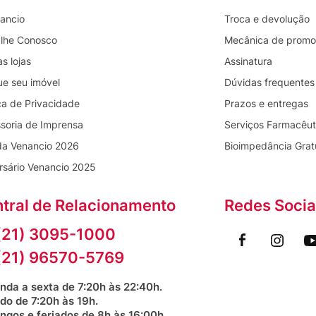
ancio
Troca e devolução
lhe Conosco
Mecânica de prom
s lojas
Assinatura
ue seu imóvel
Dúvidas frequentes
ica de Privacidade
Prazos e entregas
soria de Imprensa
Serviços Farmacêut
da Venancio 2026
Bioimpedância Grat
rsário Venancio 2025
tral de Relacionamento
Redes Socia
(21) 3095-1000
(21) 96570-5769
nda a sexta de 7:20h às 22:40h.
do de 7:20h às 19h.
ngos e feriados de 8h às 16:00h.