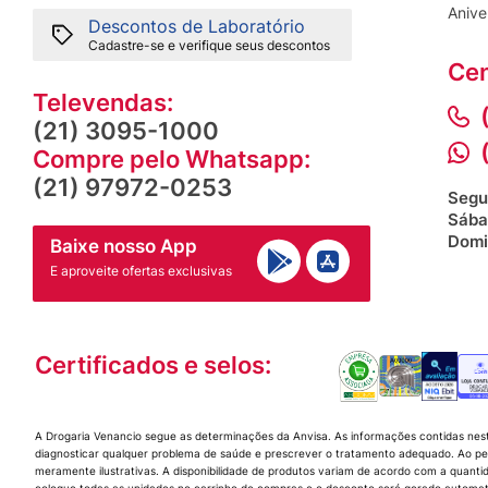
Anive
Descontos de Laboratório
Cadastre-se e verifique seus descontos
Cen
Televendas:
(21) 3095-1000
Compre pelo Whatsapp:
(21) 97972-0253
Segu
Sába
Domi
Baixe nosso App
E aproveite ofertas exclusivas
Certificados e selos:
A Drogaria Venancio segue as determinações da Anvisa. As informações contidas nes
diagnosticar qualquer problema de saúde e prescrever o tratamento adequado. Ao per
meramente ilustrativas. A disponibilidade de produtos variam de acordo com a quanti