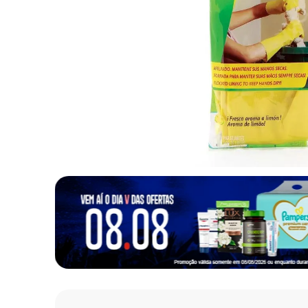
10
º
fralda