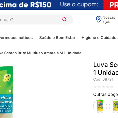
oje?
Nossas
lojas
Dermocosméticos
Saúde e Bem Estar
Higiene e Cuidado
va Scotch Brite Multiuso Amarela M 1 Unidade
Luva Sc
1 Unida
Cod
:
68791