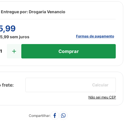
 Entregue por:
Drogaria Venancio
5
,
99
Formas de pagamento
25
,
99
sem juros
Comprar
Calcular
Não sei meu CEP
Compartilhar