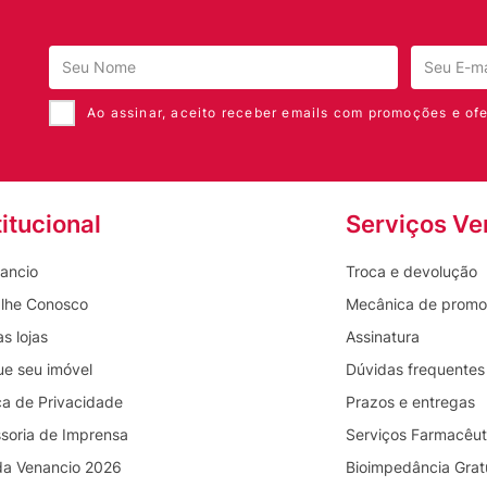
Ao assinar, aceito receber emails com promoções e ofe
titucional
Serviços Ve
ancio
Troca e devolução
lhe Conosco
Mecânica de prom
s lojas
Assinatura
ue seu imóvel
Dúvidas frequentes
ica de Privacidade
Prazos e entregas
soria de Imprensa
Serviços Farmacêut
da Venancio 2026
Bioimpedância Grat