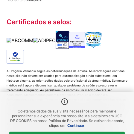
Certificados e selos:
Verificada por
A Drogaria Venancio segue as determinações da Anvisa. As informações contidas
neste site não devem ser usadas para automedicação e não substituem, em
hipótese alguma, as orientações dadas pelo profissional da área médica. Somente o
médico está apto a diagnosticar qualquer problema de saúde e prescrever o
tratamento adequado. Ao persistirem os sintomas um médico deverá ser
consultado. Medicamentos podem trazer riscos. Procure o médico e o
farmacêutico. Leia a bula. Todas as imagens deste site são meramente ilustrativas.
A disponibilidade de produtos variam de acordo com a quantidade em estoque. Os
preços, promoções, frete e condições de pagamento são exclusivos para compras
Coletamos dados da sua visita necessários para melhorar e
pela Loja Virtual. Promoções do tipo 'Leve 3 pague 2', 'Leve 2 pague 1', coloque
personalizar sua experiência em nosso site.
Mais detalhes em
USO
todas as unidades no carrinho de compras e o desconto será gerado
DE COOKIES
na nossa Política de Privacidade. Se estiver de acordo,
automaticamente no valor total da compra. As imagens dos produtos são
clique em
Continuar
.
meramente ilustrativas e a Venancio se resguarda por quaisquer eventuais erros de
informações... DROGARIA Venancio. Venancio Produtos Farmacêuticos LTDA |