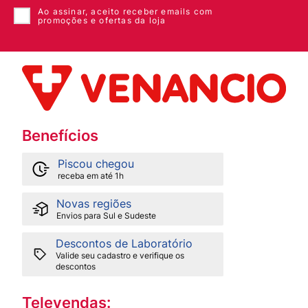
8
º
esmalte
Ao assinar, aceito receber emails com
promoções e ofertas da loja
9
º
lenço umedecido
10
º
desodorante
Benefícios
Piscou chegou
receba em até 1h
Novas regiões
Envios para Sul e Sudeste
Descontos de Laboratório
Valide seu cadastro e verifique os
descontos
Televendas: