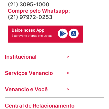
(21) 3095-1000
Compre pelo Whatsapp:
(21) 97972-0253
Baixe nosso App
E aproveite ofertas exclusivas
Institucional
A Venancio
Serviços Venancio
Trabalhe Conosco
Nossas lojas
Troca e devolução
Indique seu imóvel
Venancio e Você
Mecânica de promoções
Política de Privacidade
Dúvidas frequentes
VClube - Programa de fidelidade
Assessoria de Imprensa
Prazos e entregas
Central de Relacionamento
Fale com o farmacêutico