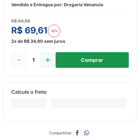
8
º
esmalte
Vendido e Entregue por:
Drogaria Venancio
9
º
lenço umedecido
R$
84
,
66
10
º
fralda
R$
69
,
61
18%
2
x de
R$
34
,
80
sem juros
Comprar
Compartilhar