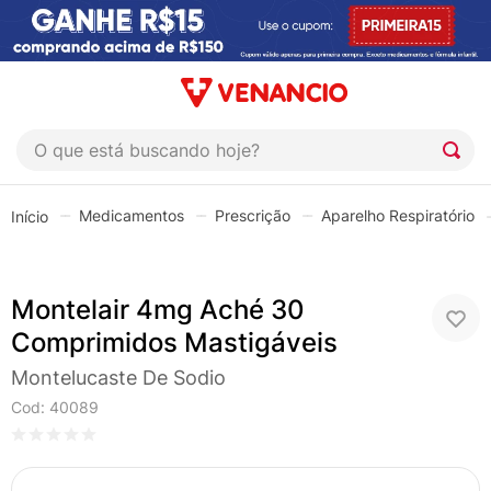
O que está buscando hoje?
TERMOS MAIS BUSCADOS
Medicamentos
Prescrição
Aparelho Respiratório
1
º
coristina
2
º
sinustrat
Montelair 4mg Aché 30
3
º
fly gotas
Comprimidos Mastigáveis
4
º
admuc
Montelucaste De Sodio
5
º
protetor solar
Cod
:
40089
6
º
sabonete liquido
7
º
shampoo