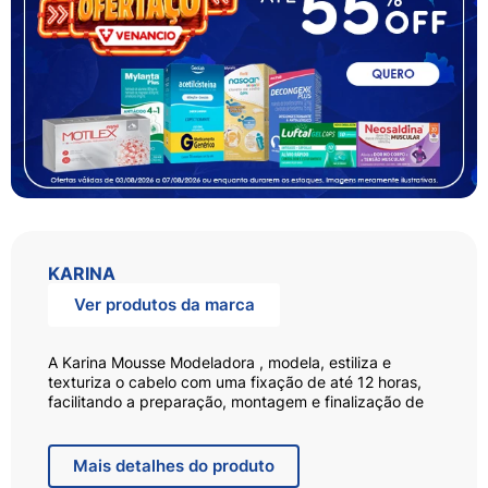
KARINA
Ver produtos da marca
A Karina Mousse Modeladora , modela, estiliza e
texturiza o cabelo com uma fixação de até 12 horas,
facilitando a preparação, montagem e finalização de
diferentes tipos de cabelo, com um resultado perfeito
e duradouro. Contém ativo de proteção térmica
perfeito para o uso de chapinha e BabyLiss.
Mais
detalhes do produto