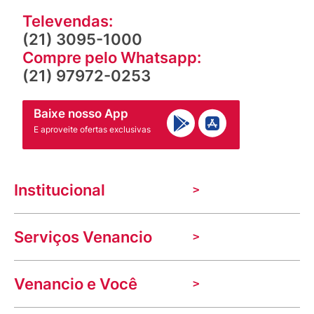
Televendas:
(21) 3095-1000
Compre pelo Whatsapp:
(21) 97972-0253
Baixe nosso App
E aproveite ofertas exclusivas
Institucional
A Venancio
Serviços Venancio
Trabalhe Conosco
Nossas lojas
Troca e devolução
Indique seu imóvel
Venancio e Você
Mecânica de promoções
Política de Privacidade
Dúvidas frequentes
VClube - Programa de fidelidade