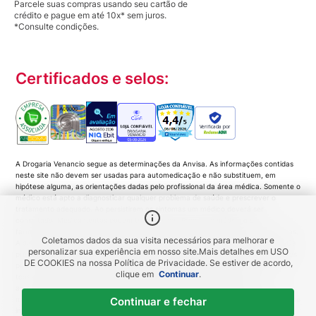
Parcele suas compras usando seu cartão de
crédito e pague em até 10x* sem juros.
*Consulte condições.
Certificados e selos:
Verificada por
A Drogaria Venancio segue as determinações da Anvisa. As informações contidas
neste site não devem ser usadas para automedicação e não substituem, em
hipótese alguma, as orientações dadas pelo profissional da área médica. Somente o
médico está apto a diagnosticar qualquer problema de saúde e prescrever o
tratamento adequado. Ao persistirem os sintomas um médico deverá ser
consultado. Medicamentos podem trazer riscos. Procure o médico e o
farmacêutico. Leia a bula. Todas as imagens deste site são meramente ilustrativas.
Coletamos dados da sua visita necessários para melhorar e
A disponibilidade de produtos variam de acordo com a quantidade em estoque. Os
personalizar sua experiência em nosso site.
Mais detalhes em
USO
preços, promoções, frete e condições de pagamento são exclusivos para compras
DE COOKIES
na nossa Política de Privacidade. Se estiver de acordo,
pela Loja Virtual. Promoções do tipo 'Leve 3 pague 2', 'Leve 2 pague 1', coloque
clique em
Continuar
.
todas as unidades no carrinho de compras e o desconto será gerado
automaticamente no valor total da compra. As imagens dos produtos são
meramente ilustrativas e a Venancio se resguarda por quaisquer eventuais erros de
Continuar e fechar
informações... DROGARIA Venancio. Venancio Produtos Farmacêuticos LTDA |