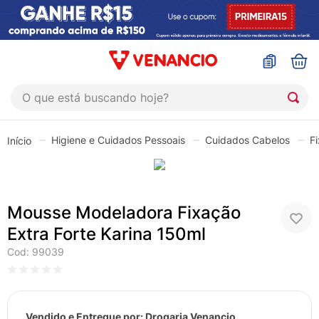
O que está buscando hoje?
TERMOS MAIS BUSCADOS
Higiene e Cuidados Pessoais
Cuidados Cabelos
F
1
º
coristina
2
º
sinustrat
3
º
admuc
Mousse Modeladora Fixação
4
º
fly gotas
Extra Forte Karina 150ml
5
º
protetor solar
Cod
:
99039
6
º
shampoo
7
º
esmalte
Vendido e Entregue por:
Drogaria Venancio