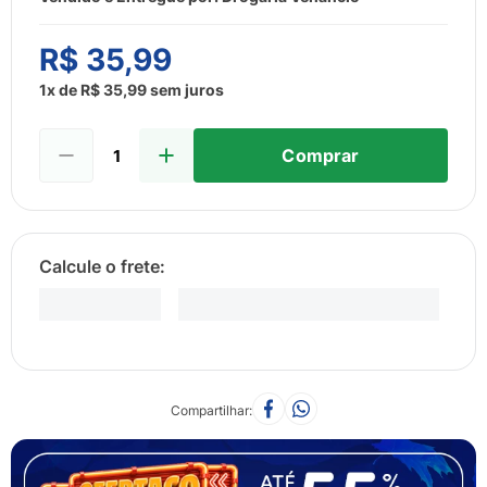
8
º
sabonete liquido
9
º
lenço umedecido
R$
35
,
99
10
º
desodorante
1
x de
R$
35
,
99
sem juros
Comprar
Compartilhar