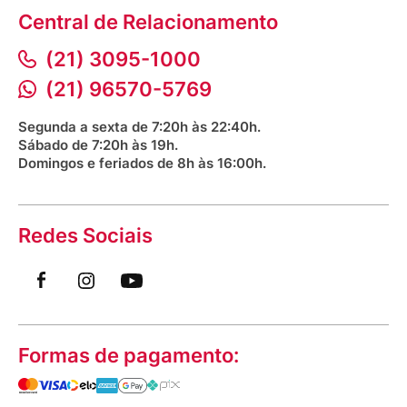
Assessoria de Imprensa
Prazos e entregas
Central de Relacionamento
Fale com o farmacêutico
Corrida Venancio 2026
Serviços Farmacêuticos
Fale conosco
(21) 3095-1000
Aniversário Venancio 2025
Bioimpedância Gratuita
Procon RJ
(21) 96570-5769
Saúde na praça
Segunda a sexta de 7:20h às 22:40h.
Sábado de 7:20h às 19h.
Domingos e feriados de 8h às 16:00h.
Redes Sociais
Formas de pagamento: