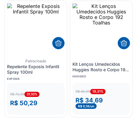
Patrocinado
Kit Lenços Umedecidos
Repelente Exposis Infantil
Huggies Rosto e Corpo 192
Spray 100ml
Toalhas
HUGGIES
EXPOSIS
19,31%
R$ 42,99
31,10%
R$ 72,99
R$ 34,69
R$ 50,29
R$ 0,18
/un