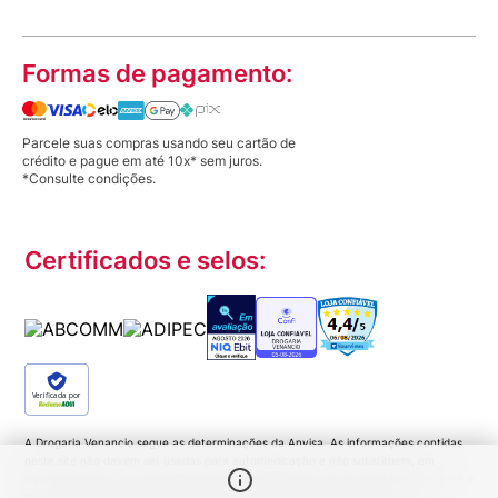
Formas de pagamento:
Parcele suas compras usando seu cartão de
crédito e pague em até 10x* sem juros.
*Consulte condições.
Certificados e selos:
Verificada por
A Drogaria Venancio segue as determinações da Anvisa. As informações contidas
neste site não devem ser usadas para automedicação e não substituem, em
hipótese alguma, as orientações dadas pelo profissional da área médica. Somente o
médico está apto a diagnosticar qualquer problema de saúde e prescrever o