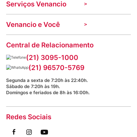
Serviços Venancio
Trabalhe Conosco
Nossas lojas
Troca e devolução
Indique seu imóvel
Venancio e Você
Mecânica de promoções
Política de Privacidade
Dúvidas frequentes
VClube - Programa de fidelidade
Assessoria de Imprensa
Prazos e entregas
Central de Relacionamento
Fale com o farmacêutico
Corrida Venancio 2026
Serviços Farmacêuticos
Fale conosco
(21) 3095-1000
Aniversário Venancio 2025
Bioimpedância Gratuita
Procon RJ
(21) 96570-5769
Saúde na praça
Segunda a sexta de 7:20h às 22:40h.
Sábado de 7:20h às 19h.
Domingos e feriados de 8h às 16:00h.
Redes Sociais