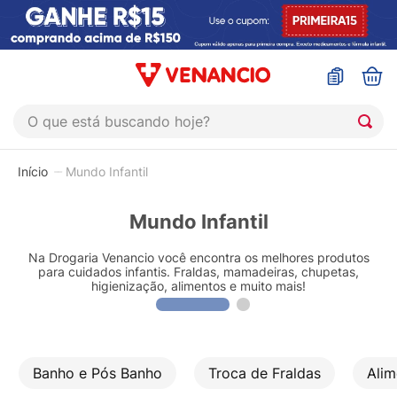
O que está buscando hoje?
TERMOS MAIS BUSCADOS
Mundo Infantil
1
º
coristina
2
º
sinustrat
Mundo Infantil
3
º
admuc
Na Drogaria Venancio você encontra os melhores produtos
para cuidados infantis. Fraldas, mamadeiras, chupetas,
4
º
fly gotas
higienização, alimentos e muito mais!
5
º
protetor solar
6
º
esmalte
7
º
shampoo
Banho e Pós Banho
Troca de Fraldas
Alim