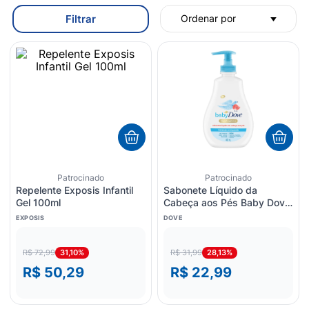
8
º
sabonete liquido
Filtrar
Ordenar por
9
º
lenço umedecido
10
º
fralda
Patrocinado
Patrocinado
Repelente Exposis Infantil
Sabonete Líquido da
Gel 100ml
Cabeça aos Pés Baby Dove
Hidratação Enriquecida
EXPOSIS
DOVE
400ml
31,10%
28,13%
R$ 72,99
R$ 31,99
R$ 50,29
R$ 22,99