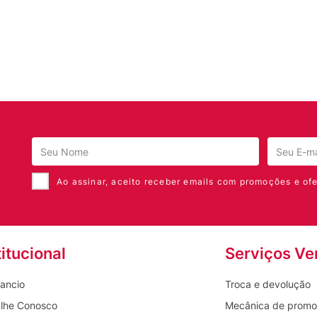
 melhora em até 3x a biodisponibilidade dos
rção eficiente pelo organismo.
a uma ampla gama de microrganismos.
vres e protege as células contra danos.
s naturais do corpo.
ovendo saúde cerebral.
Ao assinar, aceito receber emails com promoções e ofe
o para pessoas com restrições alimentares
titucional
Serviços Ve
ancio
Troca e devolução
00ml de água ou suco. Pode ser aplicado
lhe Conosco
Mecânica de prom