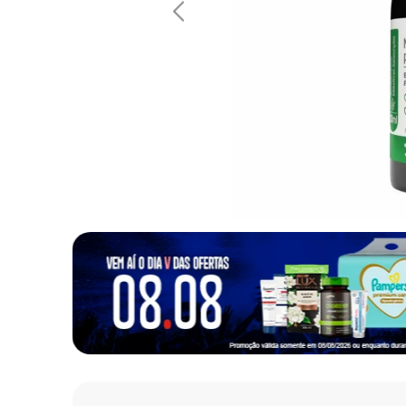
10
º
fralda