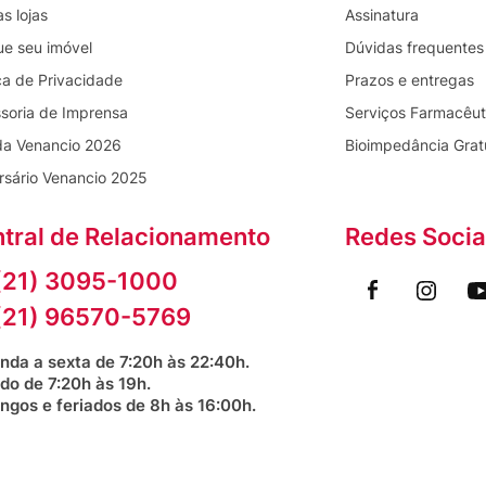
s lojas
Assinatura
ue seu imóvel
Dúvidas frequentes
ica de Privacidade
Prazos e entregas
nças.
soria de Imprensa
Serviços Farmacêut
da Venancio 2026
Bioimpedância Grat
rsário Venancio 2025
qualidade e segurança.
tral de Relacionamento
Redes Socia
(21) 3095-1000
(21) 96570-5769
ter bactérias e fungos, e promover saúde geral
nda a sexta de 7:20h às 22:40h.
do de 7:20h às 19h.
ngos e feriados de 8h às 16:00h.
fício da própolis verde brasileira com uma
absorção pelo organismo.