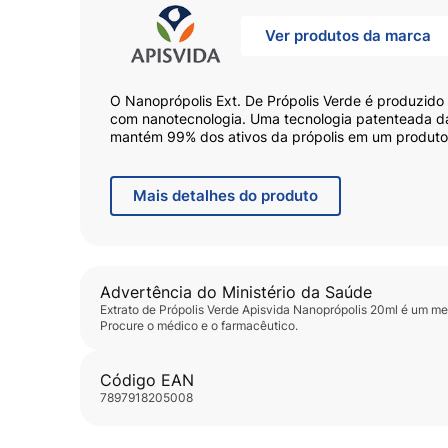
Ver produtos da marca
O Nanoprópolis Ext. De Própolis Verde é produzido
com nanotecnologia. Uma tecnologia patenteada da
mantém 99% dos ativos da própolis em um produto
resulta de uma avançada tecnologia desenvolvida c
USP, de forma a purificar o extrato de própolis, a
ativos, permitindo uma absorção mais eficiente pe
Mais
detalhes do produto
eficácia com doses menores.
A própolis verde é reconhecida por suas propriedade
Advertência do Ministério da Saúde
inflamatórias, antioxidantes e neuroprotetoras, a p
Extrato de Própolis Verde Apisvida Nanoprópolis 20ml
é um med
Procure o médico e o farmacêutico.
Composição:
Código EAN
Extrato de própolis verde nanoestruturado, água pu
7897918205008
sódio.