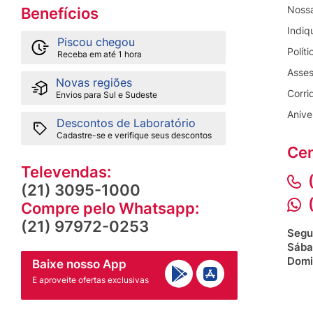
Nossa
Benefícios
Indiq
Piscou chegou
Precauções de Uso:
Polít
Receba em até 1 hora
Não recomendado para gestantes, lactantes e cria
Asses
Novas regiões
Corri
Envios para Sul e Sudeste
Anive
Registros e Certificações:
Descontos de Laboratório
Cadastre-se e verifique seus descontos
Possui certificações SIF e ISO 22.000, garantindo 
Cen
Televendas:
Indicações:
(21) 3095-1000
Compre pelo Whatsapp:
Ideal para auxiliar na melhora da imunidade, comba
de forma natural e eficaz.
(21) 97972-0253
Segu
Sába
Domi
Baixe nosso App
Com o NanoPrópolis APV, você obtém o máximo bene
fórmula avançada que potencializa sua eficácia e 
E aproveite ofertas exclusivas