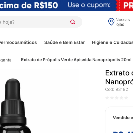
oje?
Nossas
lojas
Dermocosméticos
Saúde e Bem Estar
Higiene e Cuidado
Extrato de Própolis Verde Apisvida Nanoprópolis 20ml
rganta
Extrato 
Nanopró
Cod
:
93182
Vendido e