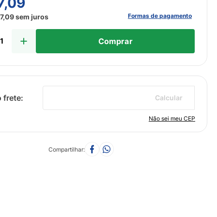
7
,
09
Formas de pagamento
7
,
09
sem juros
Comprar
Calcular
Não sei meu CEP
Compartilhar