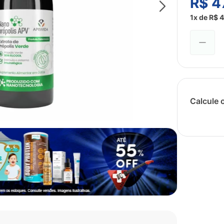
R$
4
1
x de
R$
4