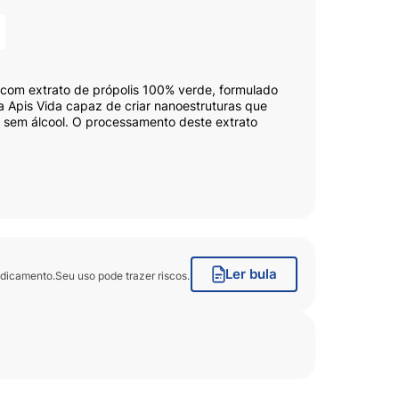
 com extrato de própolis 100% verde, formulado
 Apis Vida capaz de criar nanoestruturas que
 sem álcool. O processamento deste extrato
ientificamente pela Apis Vida em parceira com a
umentando a biodisponibilidade dos compostos
lo organismo, sendo possível alcançar a mesma
s antibacterianas, antifúngicas, anti-
rópolis verde é um poderoso aliado para a saúde.
Ler bula
icamento.Seu uso pode trazer riscos.
rificada, sorbato de potássio e benzoato de