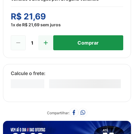
8
º
esmalte
9
º
lenço umedecido
R$
21
,
69
10
º
fralda
1
x de
R$
21
,
69
sem juros
Comprar
Compartilhar