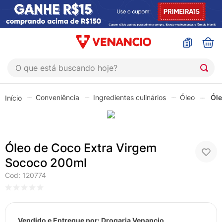
O que está buscando hoje?
TERMOS MAIS BUSCADOS
Conveniência
Ingredientes culinários
Óleo
Óle
1
º
coristina
2
º
sinustrat
3
º
admuc
Óleo de Coco Extra Virgem
4
º
fly gotas
Sococo 200ml
5
º
protetor solar
Cod
:
120774
6
º
sabonete liquido
7
º
shampoo
Vendido e Entregue por:
Drogaria Venancio