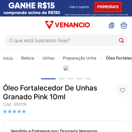
O que está buscando hoje?
TERMOS MAIS BUSCADOS
Beleza
Unhas
Preparação Unha
Óleo Fortale
1
º
coristina
2
º
sinustrat
3
º
fly gotas
Óleo Fortalecedor De Unhas
4
º
admuc
Granado Pink 10ml
5
º
protetor solar
Cod
:
39029
6
º
sabonete liquido
7
º
shampoo
Vendido e Entregue por:
Drogaria Venancio