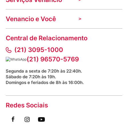
Nossas lojas
Troca e devolução
Indique seu imóvel
Venancio e Você
Mecânica de promoções
Política de Privacidade
Dúvidas frequentes
VClube - Programa de fidelidade
Assessoria de Imprensa
Prazos e entregas
Central de Relacionamento
Fale com o farmacêutico
Corrida Venancio 2026
Serviços Farmacêuticos
Fale conosco
(21) 3095-1000
Aniversário Venancio 2025
Bioimpedância Gratuita
Procon RJ
(21) 96570-5769
Saúde na praça
Segunda a sexta de 7:20h às 22:40h.
Sábado de 7:20h às 19h.
Domingos e feriados de 8h às 16:00h.
Redes Sociais