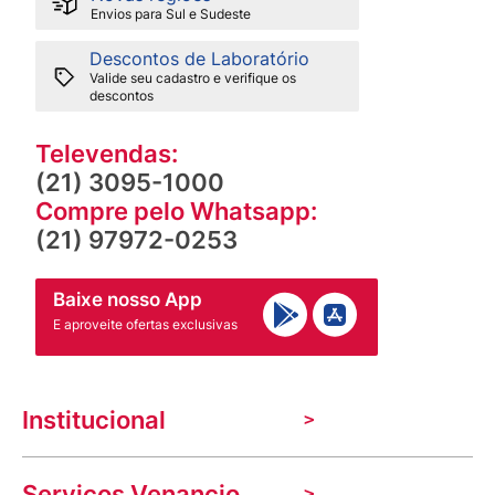
Envios para Sul e Sudeste
Descontos de Laboratório
Valide seu cadastro e verifique os
descontos
Televendas:
(21) 3095-1000
Compre pelo Whatsapp:
(21) 97972-0253
Baixe nosso App
E aproveite ofertas exclusivas
Institucional
A Venancio
Serviços Venancio
Trabalhe Conosco