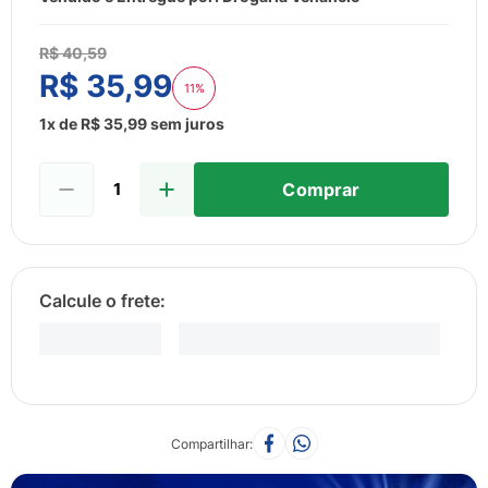
8
º
esmalte
9
º
lenço umedecido
R$
40
,
59
R$
35
,
99
10
º
fralda
11%
1
x de
R$
35
,
99
sem juros
Comprar
Compartilhar