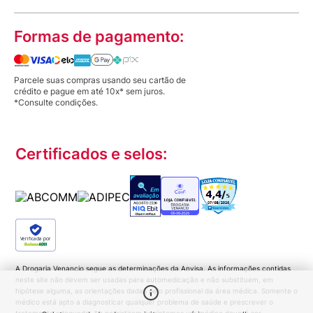
Formas de pagamento:
Parcele suas compras usando seu cartão de
crédito e pague em até 10x* sem juros.
*Consulte condições.
Certificados e selos:
Verificada por
A Drogaria Venancio segue as determinações da Anvisa. As informações contidas
neste site não devem ser usadas para automedicação e não substituem, em
hipótese alguma, as orientações dadas pelo profissional da área médica. Somente o
médico está apto a diagnosticar qualquer problema de saúde e prescrever o