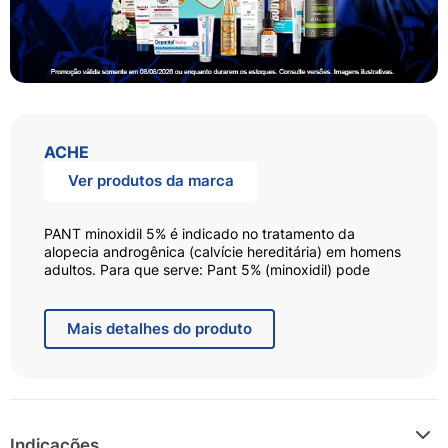
ACHE
Ver produtos da marca
PANT minoxidil 5% é indicado no tratamento da
alopecia androgênica (calvície hereditária) em homens
adultos. Para que serve: Pant 5% (minoxidil) pode
reverter o processo de queda de cabelos em
portadores de calvície hereditária (alopecia
androgênica), quando aplicado localmente. São
Mais
detalhes do produto
necessários no mínimo dois meses de aplicação de
Pant 5% (minoxidil), duas vezes ao dia, para que se
evidencie o crescimento capilar esperado. O tempo
necessário para que sejam alcançados os melhores
resultados e quantidade de cabelo que crescerá
novamente varia de pessoa para pessoa. Modo de
Indicações