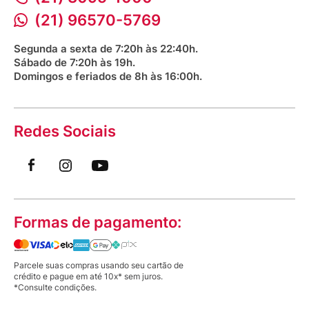
Aniversário Venancio 2025
Bioimpedância Gratuita
Procon RJ
(21) 96570-5769
Saúde na praça
Segunda a sexta de 7:20h às 22:40h.
Sábado de 7:20h às 19h.
Domingos e feriados de 8h às 16:00h.
Redes Sociais
Formas de pagamento:
Parcele suas compras usando seu cartão de
crédito e pague em até 10x* sem juros.
*Consulte condições.