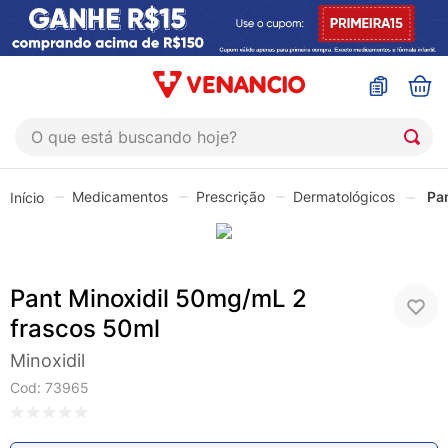
O que está buscando hoje?
TERMOS MAIS BUSCADOS
Medicamentos
Prescrição
Dermatológicos
Pa
1
º
coristina
2
º
sinustrat
3
º
fly gotas
Pant Minoxidil 50mg/mL 2
4
º
admuc
frascos 50ml
5
º
protetor solar
Minoxidil
6
º
sabonete liquido
Cod
:
73965
7
º
shampoo