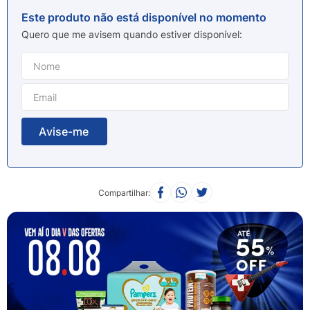
8
º
esmalte
Este produto não está disponível no momento
9
º
lenço umedecido
Quero que me avisem quando estiver disponível
10
º
fralda
Compartilhar