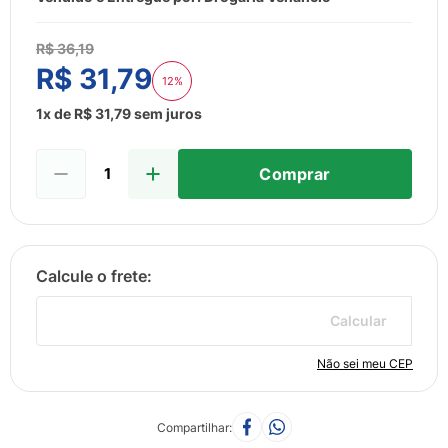
8
º
fralda
9
º
admuc
R$
36
,
19
R$
31
,
79
10
º
desodorante
12%
1
x de
R$
31
,
79
sem juros
Comprar
Calcular
Não sei meu CEP
Compartilhar