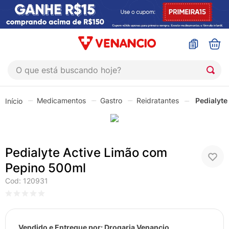
O que está buscando hoje?
TERMOS MAIS BUSCADOS
Medicamentos
Gastro
Reidratantes
Pedialyte
1
º
sinustrat
2
º
coristina
3
º
protetor solar
Pedialyte Active Limão com
4
º
sabonete liquido
Pepino 500ml
5
º
shampoo
Cod
:
120931
6
º
esmalte
7
º
lenço umedecido
Vendido e Entregue por:
Drogaria Venancio