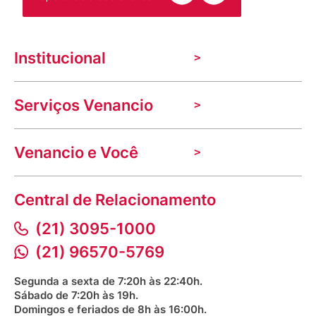
Institucional
A Venancio
Serviços Venancio
Trabalhe Conosco
Nossas lojas
Troca e devolução
Indique seu imóvel
Venancio e Você
Mecânica de promoções
Política de Privacidade
Dúvidas frequentes
VClube - Programa de fidelidade
Assessoria de Imprensa
Prazos e entregas
Central de Relacionamento
Fale com o farmacêutico
Corrida Venancio 2026
Serviços Farmacêuticos
Fale conosco
(21) 3095-1000
Aniversário Venancio 2025
Bioimpedância Gratuita
Procon RJ
(21) 96570-5769
Saúde na praça
Segunda a sexta de 7:20h às 22:40h.
Sábado de 7:20h às 19h.
Domingos e feriados de 8h às 16:00h.