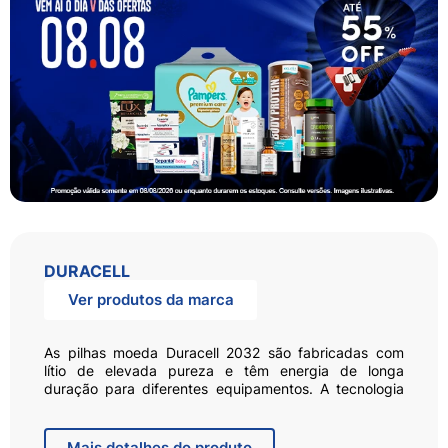
DURACELL
Ver produtos da marca
As pilhas moeda Duracell 2032 são fabricadas com
lítio de elevada pureza e têm energia de longa
duração para diferentes equipamentos. A tecnologia
de Duracell preserva a energia das pilhas que ainda
não foram usadas, por até 10 anos. A embalagem
reforçada garante a segurança dos seus filhos: ela só
Mais
detalhes do produto