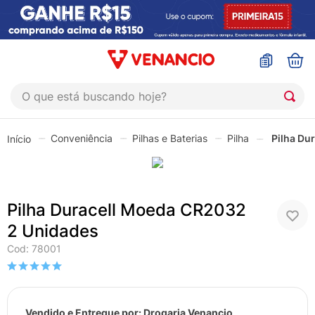
O que está buscando hoje?
TERMOS MAIS BUSCADOS
Conveniência
Pilhas e Baterias
Pilha
Pilha Du
1
º
coristina
2
º
sinustrat
3
º
fly gotas
Pilha Duracell Moeda CR2032
4
º
admuc
2 Unidades
5
º
protetor solar
Cod
:
78001
6
º
sabonete liquido
7
º
shampoo
Vendido e Entregue por:
Drogaria Venancio