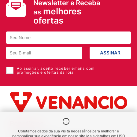
Newsletter e Receba
melhores
as
ofertas
ASSINAR
Ao assinar, aceito receber emails com
promoções e ofertas da loja
Benefícios
Coletamos dados da sua visita necessários para melhorar e
Piscou chegou
personalizar sua experiência em nosso site.
Mais detalhes em
USO