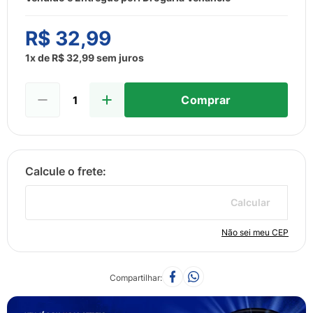
8
º
esmalte
9
º
lenço umedecido
R$
32
,
99
10
º
fralda
1
x de
R$
32
,
99
sem juros
Comprar
Calcular
Não sei meu CEP
Compartilhar