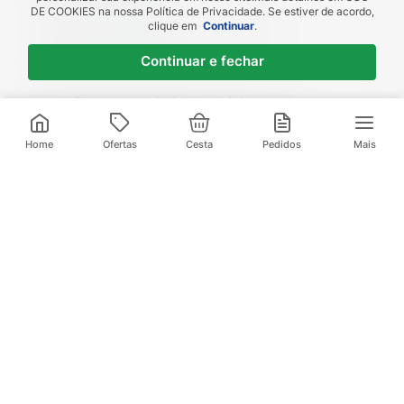
DE COOKIES
na nossa Política de Privacidade. Se estiver de acordo,
receba em até 1h
clique em
Continuar
.
Novas regiões
Continuar e fechar
Envios para Sul e Sudeste
Descontos de Laboratório
Valide seu cadastro e verifique os
R$
32
,
99
descontos
1
x de
R$
32
,
99
sem juros
Home
Ofertas
Cesta
Pedidos
Mais
Televendas:
(21) 3095-1000
Compre pelo Whatsapp:
(21) 97972-0253
Baixe nosso App
E aproveite ofertas exclusivas
Institucional