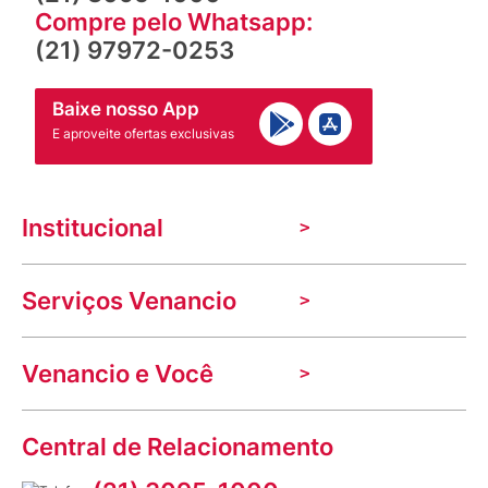
Compre pelo Whatsapp:
(21) 97972-0253
Baixe nosso App
E aproveite ofertas exclusivas
Institucional
A Venancio
Serviços Venancio
Trabalhe Conosco
Nossas lojas
Troca e devolução
Indique seu imóvel
Venancio e Você
Mecânica de promoções
Política de Privacidade
Dúvidas frequentes
VClube - Programa de fidelidade
Assessoria de Imprensa
Prazos e entregas
Central de Relacionamento
Fale com o farmacêutico
Corrida Venancio 2026
Serviços Farmacêuticos
Fale conosco