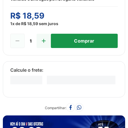
8
º
sabonete liquido
9
º
lenço umedecido
R$
18
,
59
10
º
fralda
1
x de
R$
18
,
59
sem juros
Comprar
Compartilhar