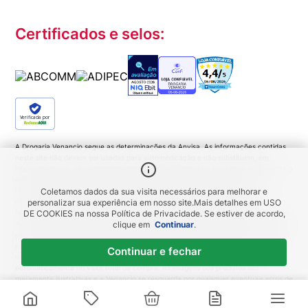
Certificados e selos:
Verificada por
A Drogaria Venancio segue as determinações da Anvisa. As informações contidas
neste site não devem ser usadas para automedicação e não substituem, em
hipótese alguma, as orientações dadas pelo profissional da área médica. Somente o
médico está apto a diagnosticar qualquer problema de saúde e prescrever o
tratamento adequado. Ao persistirem os sintomas um médico deverá ser
Coletamos dados da sua visita necessários para melhorar e
consultado. Medicamentos podem trazer riscos. Procure o médico e o
personalizar sua experiência em nosso site.
Mais detalhes em
USO
farmacêutico. Leia a bula. Todas as imagens deste site são meramente ilustrativas.
DE COOKIES
na nossa Política de Privacidade. Se estiver de acordo,
A disponibilidade de produtos variam de acordo com a quantidade em estoque. Os
clique em
Continuar
.
preços, promoções, frete e condições de pagamento são exclusivos para compras
pela Loja Virtual. Promoções do tipo 'Leve 3 pague 2', 'Leve 2 pague 1', coloque
Continuar e fechar
todas as unidades no carrinho de compras e o desconto será gerado
automaticamente no valor total da compra. As imagens dos produtos são
meramente ilustrativas e a Venancio se resguarda por quaisquer eventuais erros de
informações... DROGARIA Venancio. Venancio Produtos Farmacêuticos LTDA |
R$
18
,
59
Horário de funcionamento: segunda a domingo, das 8h às 22h. CNPJ: