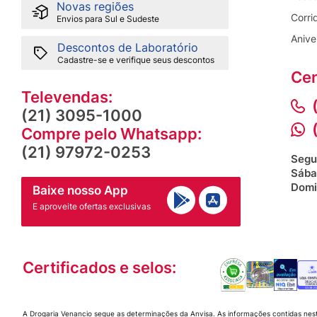
Novas regiões
Corri
Envios para Sul e Sudeste
Anive
Descontos de Laboratório
Cadastre-se e verifique seus descontos
Cen
Televendas:
(21) 3095-1000
Compre pelo Whatsapp:
(21) 97972-0253
Segu
Sába
Domi
Baixe nosso App
E aproveite ofertas exclusivas
Certificados e selos:
A Drogaria Venancio segue as determinações da Anvisa. As informações contidas nes