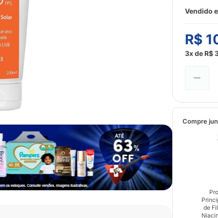
Vendido e
R$
1
3
x de
R$
Compre jun
Pro
Princ
de Fi
Niaci