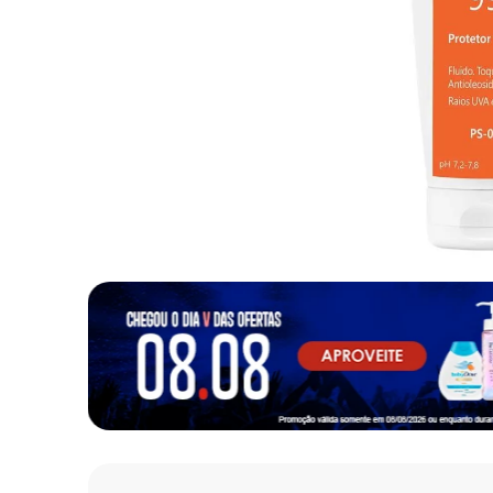
10
º
fralda