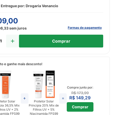
 Entregue por:
Drogaria Venancio
09
,
00
Formas de pagamento
36
,
33
sem juros
Comprar
to e ganhe mais desconto!
Compre junto por:
R$ 173,99
R$ 149,29
tetor Solar
Protetor Solar
ipia 36,5% Mix
Principia 20% Mix de
Comprar
ltros UV + 2%
Filtros UV + 5%
namida FPS99
Niacinamida FPS99