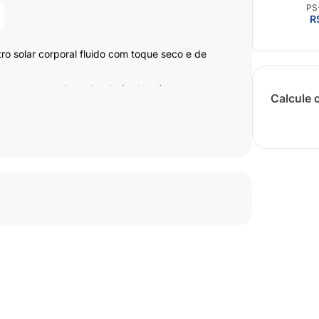
PS
R
tro solar corporal fluido com toque seco e de
el e seguro. Possui resistência a água e ao suor