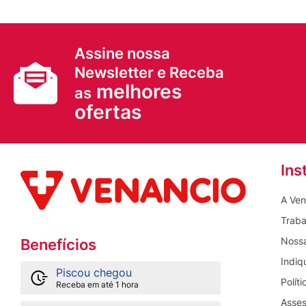
Assine nossa
Newsletter e Receba
melhores
as
ofertas
Ins
A Ven
Traba
Nossa
Benefícios
Indiq
Piscou chegou
Polít
Receba em até 1 hora
Asses