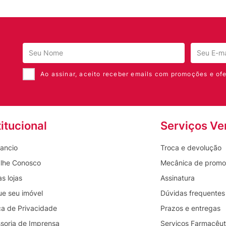
Ao assinar, aceito receber emails com promoções e ofe
titucional
Serviços Ve
ancio
Troca e devolução
lhe Conosco
Mecânica de prom
s lojas
Assinatura
ue seu imóvel
Dúvidas frequentes
ica de Privacidade
Prazos e entregas
soria de Imprensa
Serviços Farmacêut