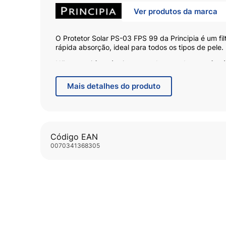
Ver produtos da marca
O Protetor Solar PS-03 FPS 99 da Principia é um fil
rápida absorção, ideal para todos os tipos de pele.
Não possui fragrância, tornando o produto confortáv
e é recomendado para uso diário.
Mais
detalhes do produto
Protetor Solar PS-03 FPS 99 da Principia
34% Mix de Filtros UV
2% Niacinamida
Código EAN
0070341368305