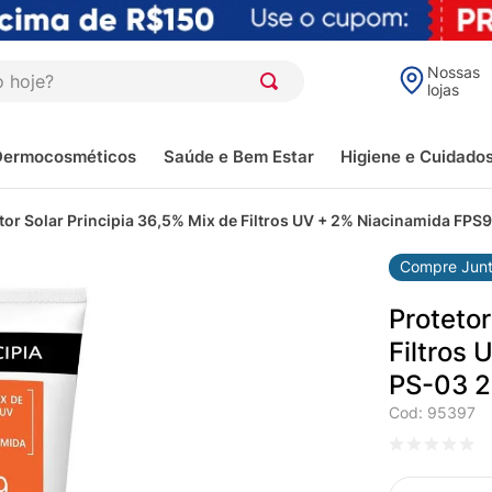
oje?
Nossas
lojas
Dermocosméticos
Saúde e Bem Estar
Higiene e Cuidado
tor Solar Principia 36,5% Mix de Filtros UV + 2% Niacinamida FP
Compre Jun
Protetor
Filtros
PS-03 
Cod
:
95397