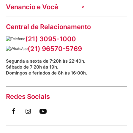
Indique seu imóvel
Venancio e Você
Mecânica de promoções
Política de Privacidade
Dúvidas frequentes
VClube - Programa de fidelidade
Assessoria de Imprensa
Prazos e entregas
Central de Relacionamento
Fale com o farmacêutico
Corrida Venancio 2026
Serviços Farmacêuticos
Fale conosco
(21) 3095-1000
Aniversário Venancio 2025
Bioimpedância Gratuita
Procon RJ
(21) 96570-5769
Saúde na praça
Segunda a sexta de 7:20h às 22:40h.
Sábado de 7:20h às 19h.
Domingos e feriados de 8h às 16:00h.
Redes Sociais