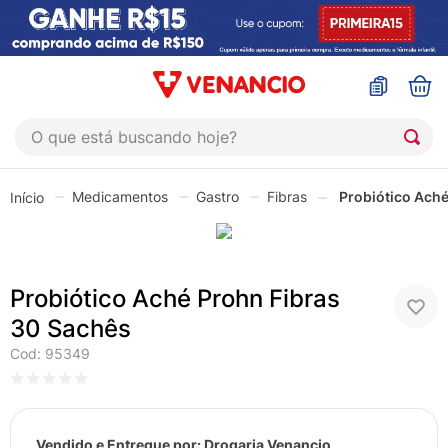
O que está buscando hoje?
TERMOS MAIS BUSCADOS
Medicamentos
Gastro
Fibras
Probiótico Aché
1
º
sinustrat
2
º
coristina
3
º
protetor solar
Probiótico Aché Prohn Fibras
4
º
shampoo
30 Sachês
5
º
admuc
Cod
:
95349
6
º
fly gotas
7
º
sabonete liquido
Vendido e Entregue por:
Drogaria Venancio