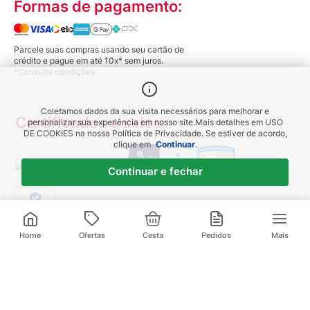
Formas de pagamento:
Parcele suas compras usando seu cartão de
crédito e pague em até 10x* sem juros.
*Consulte condições.
Coletamos dados da sua visita necessários para melhorar e
Certificados e selos:
personalizar sua experiência em nosso site.
Mais detalhes em
USO
DE COOKIES
na nossa Política de Privacidade. Se estiver de acordo,
clique em
Continuar
.
Continuar e fechar
Verificada por
R$
162
,
90
3
x de
R$
54
,
30
sem juros
Home
Ofertas
Cesta
Pedidos
Mais
A Drogaria Venancio segue as determinações da Anvisa. As informações contidas
neste site não devem ser usadas para automedicação e não substituem, em
hipótese alguma, as orientações dadas pelo profissional da área médica. Somente o
médico está apto a diagnosticar qualquer problema de saúde e prescrever o
tratamento adequado. Ao persistirem os sintomas um médico deverá ser
consultado. Medicamentos podem trazer riscos. Procure o médico e o
farmacêutico. Leia a bula. Todas as imagens deste site são meramente ilustrativas.