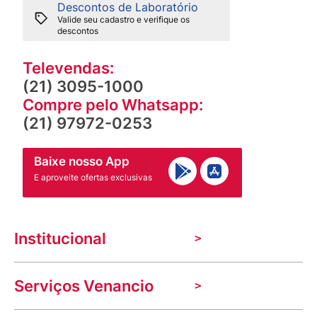
Descontos de Laboratório
Valide seu cadastro e verifique os
descontos
Televendas:
(21) 3095-1000
Compre pelo Whatsapp:
(21) 97972-0253
Baixe nosso App
E aproveite ofertas exclusivas
Institucional
A Venancio
Serviços Venancio
Trabalhe Conosco
Nossas lojas
Troca e devolução