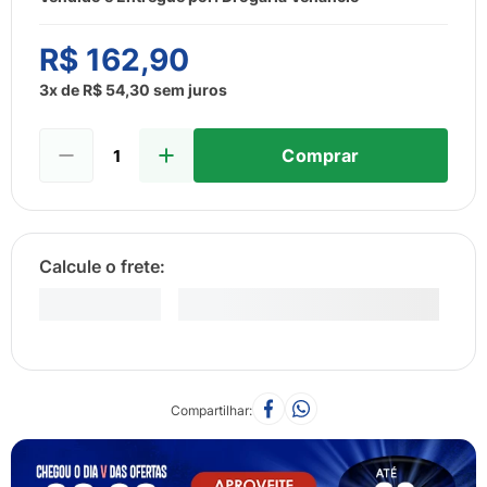
8
º
esmalte
9
º
lenço umedecido
R$
162
,
90
10
º
desodorante
3
x de
R$
54
,
30
sem juros
Comprar
Compartilhar