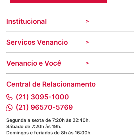
Institucional
A Venancio
Serviços Venancio
Trabalhe Conosco
Nossas lojas
Troca e devolução
Indique seu imóvel
Venancio e Você
Mecânica de promoções
Política de Privacidade
Dúvidas frequentes
VClube - Programa de fidelidade
Assessoria de Imprensa
Prazos e entregas
Central de Relacionamento
Fale com o farmacêutico
Corrida Venancio 2026
Serviços Farmacêuticos
Fale conosco
(21) 3095-1000
Aniversário Venancio 2025
Bioimpedância Gratuita
Procon RJ
(21) 96570-5769
Saúde na praça
Segunda a sexta de 7:20h às 22:40h.
Sábado de 7:20h às 19h.
Domingos e feriados de 8h às 16:00h.