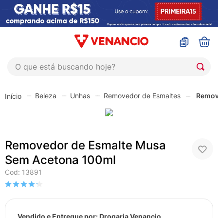
O que está buscando hoje?
TERMOS MAIS BUSCADOS
Beleza
Unhas
Removedor de Esmaltes
Remov
1
º
coristina
2
º
sinustrat
3
º
admuc
Removedor de Esmalte Musa
4
º
fly gotas
Sem Acetona 100ml
5
º
protetor solar
Cod
:
13891
6
º
sabonete liquido
7
º
shampoo
Vendido e Entregue por:
Drogaria Venancio