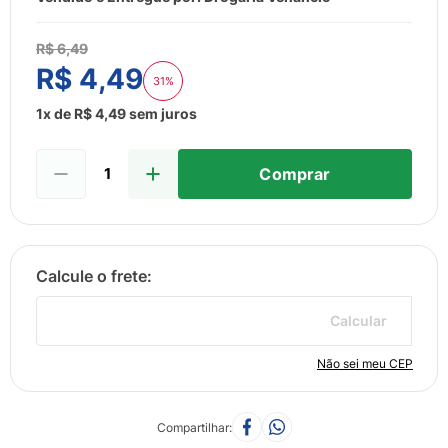
8
º
esmalte
9
º
lenço umedecido
R$
6
,
49
R$
4
,
49
10
º
fralda
31%
1
x de
R$
4
,
49
sem juros
Comprar
Calcular
Não sei meu CEP
Compartilhar