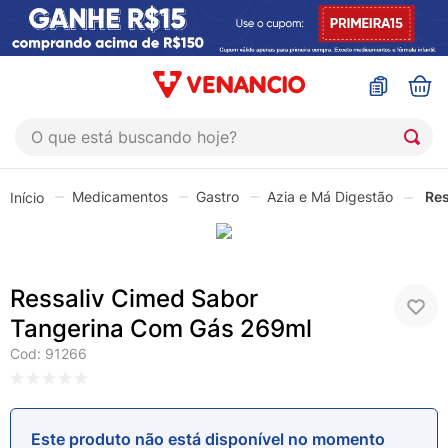
O que está buscando hoje?
TERMOS MAIS BUSCADOS
Medicamentos
Gastro
Azia e Má Digestão
Res
1
º
coristina
2
º
sinustrat
3
º
admuc
Ressaliv Cimed Sabor
4
º
fly gotas
Tangerina Com Gás 269ml
5
º
protetor solar
Cod
:
91266
6
º
sabonete liquido
7
º
shampoo
Este produto não está disponível no momento