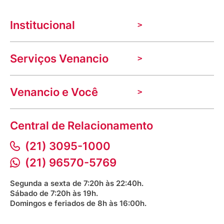
Institucional
A Venancio
Serviços Venancio
Trabalhe Conosco
Nossas lojas
Troca e devolução
Indique seu imóvel
Venancio e Você
Mecânica de promoções
Política de Privacidade
Dúvidas frequentes
VClube - Programa de fidelidade
Assessoria de Imprensa
Prazos e entregas
Central de Relacionamento
Fale com o farmacêutico
Corrida Venancio 2026
Serviços Farmacêuticos
Fale conosco
(21) 3095-1000
Aniversário Venancio 2025
Bioimpedância Gratuita
Procon RJ
(21) 96570-5769
Saúde na praça
Segunda a sexta de 7:20h às 22:40h.
Sábado de 7:20h às 19h.
Domingos e feriados de 8h às 16:00h.