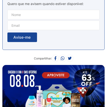
8
º
esmalte
Quero que me avisem quando estiver disponível
9
º
lenço umedecido
10
º
fralda
Compartilhar