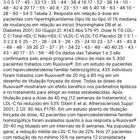
3 0 5 17 - 45 - 33 13 - 35 - 44 - 38 4 10 17 - 52 - 36 14 - 10 -
próxima tomada programada. Se faltar menos tempo,
48 - 42 4 20 17 - 55 - 40 8 - 23 - 51 - 46 5 40 18 - 63 - 46 10 -
pule a dose esquecida e siga o esquema normal.
28 - 60 - 54 0 Tabela 2. Resposta em relação à dose em
pacientes com hipertrigliceridemia (tipo IIb ou tipo V) (% mediana
Efeitos Colaterais e Precauções
de mudanças em relação ao início) (Hunninghake DB et al.
Os efeitos colaterais comuns de Rusovas 20mg incluem
Diabetes 2001; 50 (Suppl 2): A143 Abs 575-P). Dose N TG LDL-
dor de cabeça, dores musculares (mialgia), prisão de
C C-Total HDL-C Não-HDL-C VLDL-C VLDL-TG Placebo 26 1 5 1 -
ventre, tonturas, náuseas e sensação generalizada de
3 2 2 6 5 25 - 21 - 28 - 24 3 - 29 - 25 - 24 10 23 - 37 - 45 - 40 8
- 49 - 48 - 39 20 27 - 37 - 31 - 34 22 - 43 - 49 - 40 40 25 - 43 -
fraqueza no início do tratamento.
43 - 40 17 - 51 - 56 - 48 Os dados das Tabelas 1 e 2 são
Este medicamento é contraindicado para pacientes com
confirmados pelo amplo programa clínico de mais de 5.300
hipersensibilidade à rosuvastatina, portadores de
pacientes tratados com Rusovas®. Em um estudo de pacientes
doença ativa no fígado ou com insuficiência
com hipercolesterolemia familiar heterozigótica, 435 indivíduos
foram tratados com Rusovas® de 20 mg a 80 mg em um
renal/hepática grave. Gestantes, mulheres que
desenho de titulação forçada de dose. Todas as doses de
pretendem engravidar e lactantes não devem fazer uso
Rusovas® mostraram um efeito benéfico nos parâmetros lipídicos
do produto.
e no tratamento para atingir as metas estabelecidas. Após
titulação para a dose de 40 mg (12 semanas de tratamento), o
Recomendações e cuidados especiais durante o uso do
LDL-C foi reduzido em 53% (Stein E et al. Atherosclerosis Suppl
medicamento:
2001; 2 (2): 90 Abs P176). Em um estudo aberto de titulação
Consulte seu médico imediatamente se sentir dores
forçada de dose, 42 pacientes com hipercolesterolemia familiar
homozigótica foram avaliados quanto à sua resposta a Rusovas®
musculares inexplicáveis ou fraqueza muscular,
20-40 mg titulado em um intervalo de 6 semanas. Na população
principalmente se associadas a febre ou mal-estar;
geral, a redução média de LDL-C foi de 22%. Nos 27 pacientes
Evite o consumo excessivo ou regular de álcool
com redução de no mínimo 15% na semana 12 (considerada
enquanto estiver em tratamento;