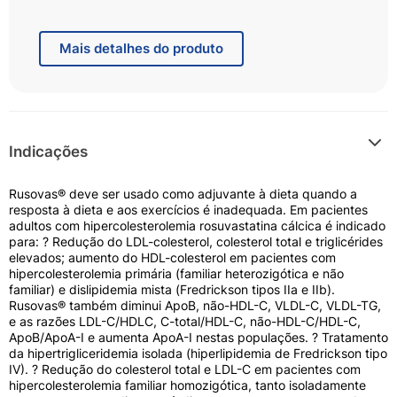
sangue. Ele atua reduzindo o colesterol ruim (LDL), o
colesterol total e os triglicérides, ao mesmo tempo em
que promove o aumento do colesterol bom (HDL).
Mais
detalhes do produto
Este medicamento deve ser utilizado de forma contínua
como auxiliar a uma dieta alimentar equilibrada e à
prática regular de exercícios físicos, ajudando também a
retardar ou diminuir o progresso da aterosclerose em
pacientes adultos.
Indicações
Como Funciona?
Rusovas® deve ser usado como adjuvante à dieta quando a
O Rusovas 20mg (
rosuvastatina
cálcica) inibe uma
resposta à dieta e aos exercícios é inadequada. Em pacientes
enzima essencial para a produção de colesterol pelo
adultos com hipercolesterolemia rosuvastatina cálcica é indicado
fígado, chamada HMG-CoA redutase. Ao bloquear esse
para: ? Redução do LDL-colesterol, colesterol total e triglicérides
mecanismo, o organismo passa a produzir menos
elevados; aumento do HDL-colesterol em pacientes com
hipercolesterolemia primária (familiar heterozigótica e não
gorduras prejudiciais, mantendo os níveis lipídicos
familiar) e dislipidemia mista (Fredrickson tipos IIa e IIb).
controlados.
Rusovas® também diminui ApoB, não-HDL-C, VLDL-C, VLDL-TG,
Esta redução dos níveis de gordura no sangue é
e as razões LDL-C/HDLC, C-total/HDL-C, não-HDL-C/HDL-C,
geralmente alcançada em até 4 semanas de uso diário
ApoB/ApoA-I e aumenta ApoA-I nestas populações. ? Tratamento
da hipertrigliceridemia isolada (hiperlipidemia de Fredrickson tipo
e regular do medicamento, mantendo-se estável com o
IV). ? Redução do colesterol total e LDL-C em pacientes com
seguimento correto do tratamento médico prescrito.
hipercolesterolemia familiar homozigótica, tanto isoladamente