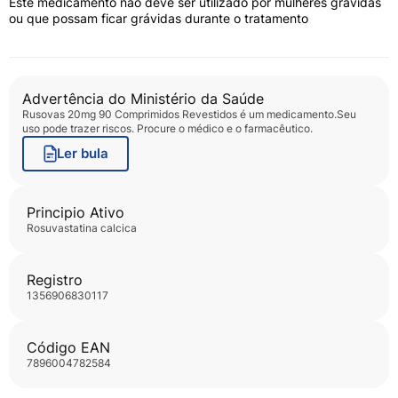
Este medicamento não deve ser utilizado por mulheres grávidas
médico e o farmacêutico.
LEIA A BULA.
ou que possam ficar grávidas durante o tratamento
Perguntas Frequentes
O Rusovas 20mg precisa de receita médica
Advertência do Ministério da Saúde
para a compra?
Rusovas 20mg 90 Comprimidos Revestidos
é um medicamento.Seu
uso pode trazer riscos. Procure o médico e o farmacêutico.
Quanto tempo o Rusovas 20mg demora para
Ler bula
fazer efeito no corpo?
Posso ingerir bebidas alcoólicas durante o
Principio Ativo
uso de Rusovas 20mg?
rosuvastatina calcica
O que fazer se eu esquecer de tomar uma
Registro
dose de Rusovas 20mg?
1356906830117
O Rusovas 20mg auxilia de alguma forma no
Código EAN
emagrecimento?
7896004782584