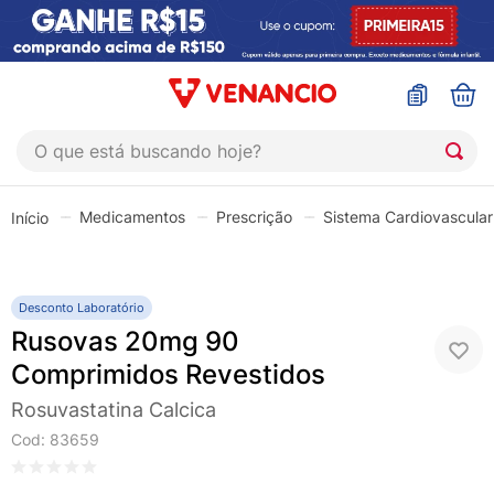
O que está buscando hoje?
TERMOS MAIS BUSCADOS
Medicamentos
Prescrição
Sistema Cardiovascular
1
º
coristina
2
º
sinustrat
3
º
admuc
Desconto Laboratório
Rusovas 20mg 90
4
º
fly gotas
Comprimidos Revestidos
5
º
protetor solar
Rosuvastatina Calcica
6
º
esmalte
Cod
:
83659
7
º
shampoo