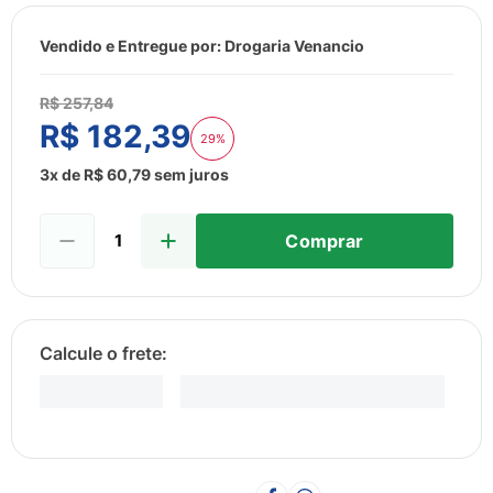
8
º
sabonete liquido
9
º
lenço umedecido
Vendido e Entregue por:
Drogaria Venancio
10
º
fralda
R$
257
,
84
R$
182
,
39
29%
3
x de
R$
60
,
79
sem juros
Comprar