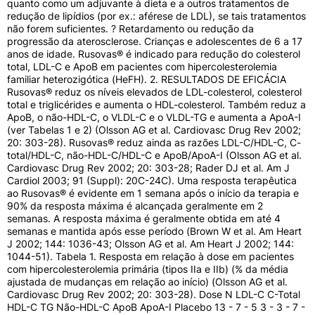
Suas indicações principais abrangem:
quanto como um adjuvante à dieta e a outros tratamentos de
redução de lipídios (por ex.: aférese de LDL), se tais tratamentos
Redução de LDL-colesterol, colesterol total e
não forem suficientes. ? Retardamento ou redução da
triglicérides elevados;
progressão da aterosclerose. Crianças e adolescentes de 6 a 17
Aumento dos níveis sanguíneos de HDL-colesterol;
anos de idade. Rusovas® é indicado para redução do colesterol
total, LDL-C e ApoB em pacientes com hipercolesterolemia
Tratamento da hipercolesterolemia primária e
familiar heterozigótica (HeFH). 2. RESULTADOS DE EFICÁCIA
dislipidemia mista;
Rusovas® reduz os níveis elevados de LDL-colesterol, colesterol
Redução e desaceleração da progressão da
total e triglicérides e aumenta o HDL-colesterol. Também reduz a
aterosclerose nas paredes dos vasos;
ApoB, o não-HDL-C, o VLDL-C e o VLDL-TG e aumenta a ApoA-I
Tratamento de hipercolesterolemia familiar em
(ver Tabelas 1 e 2) (Olsson AG et al. Cardiovasc Drug Rev 2002;
crianças e adolescentes acima de 6 anos.
20: 303-28). Rusovas® reduz ainda as razões LDL-C/HDL-C, C-
total/HDL-C, não-HDL-C/HDL-C e ApoB/ApoA-I (Olsson AG et al.
Como Usar?
Cardiovasc Drug Rev 2002; 20: 303-28; Rader DJ et al. Am J
Cardiol 2003; 91 (Suppl): 20C-24C). Uma resposta terapêutica
O Rusovas 20mg deve ser administrado por via oral,
ao Rusovas® é evidente em 1 semana após o início da terapia e
uma vez ao dia, a qualquer hora do dia ou da noite, com
90% da resposta máxima é alcançada geralmente em 2
ou sem alimentos. O comprimido deve ser deglutido
semanas. A resposta máxima é geralmente obtida em até 4
inteiro, com água, e não deve ser partido, mastigado ou
semanas e mantida após esse período (Brown W et al. Am Heart
aberto sob risco de alteração do efeito farmacológico.
J 2002; 144: 1036-43; Olsson AG et al. Am Heart J 2002; 144:
1044-51). Tabela 1. Resposta em relação à dose em pacientes
A dose habitual de manutenção varia conforme a
com hipercolesterolemia primária (tipos IIa e IIb) (% da média
recomendação médica específica para cada paciente.
ajustada de mudanças em relação ao início) (Olsson AG et al.
Em caso de esquecimento de uma dose, tome-a assim
Cardiovasc Drug Rev 2002; 20: 303-28). Dose N LDL-C C-Total
que lembrar, desde que falte mais de 12 horas para a
HDL-C TG Não-HDL-C ApoB ApoA-I Placebo 13 - 7 - 5 3 - 3 - 7 -