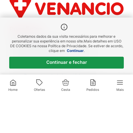
Benefícios
Coletamos dados da sua visita necessários para melhorar e
Piscou chegou
personalizar sua experiência em nosso site.
Mais detalhes em
USO
DE COOKIES
na nossa Política de Privacidade. Se estiver de acordo,
receba em até 1h
clique em
Continuar
.
Novas regiões
Continuar e fechar
Envios para Sul e Sudeste
Descontos de Laboratório
Valide seu cadastro e verifique os
R$
182
,
39
R$
257
,
84
descontos
3
x de
R$
60
,
79
sem juros
Home
Ofertas
Cesta
Pedidos
Mais
Televendas:
(21) 3095-1000
Compre pelo Whatsapp:
(21) 97972-0253