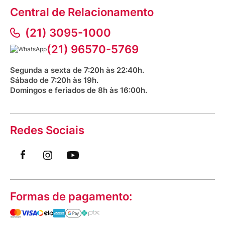
Assessoria de Imprensa
Prazos e entregas
Central de Relacionamento
Fale com o farmacêutico
Corrida Venancio 2026
Serviços Farmacêuticos
Fale conosco
(21) 3095-1000
Aniversário Venancio 2025
Bioimpedância Gratuita
Procon RJ
(21) 96570-5769
Saúde na praça
Segunda a sexta de 7:20h às 22:40h.
Sábado de 7:20h às 19h.
Domingos e feriados de 8h às 16:00h.
Redes Sociais
Formas de pagamento: