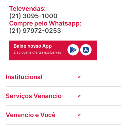
Televendas:
(21) 3095-1000
Compre pelo Whatsapp:
(21) 97972-0253
Baixe nosso App
E aproveite ofertas exclusivas
Institucional
A Venancio
Serviços Venancio
Trabalhe Conosco
Nossas lojas
Troca e devolução
Indique seu imóvel
Venancio e Você
Mecânica de promoções
Política de Privacidade
Dúvidas frequentes
VClube - Programa de fidelidade