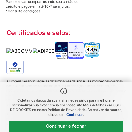
Parcele suas compras usando seu cartão de
crédito e pague em até 10x* sem juros.
*Consulte condições.
Certificados e selos:
Verificada por
A Drogaria Venancio segue as determinações da Anvisa. As informações contidas
neste site não devem ser usadas para automedicação e não substituem, em
hipótese alguma, as orientações dadas pelo profissional da área médica. Somente o
médico está apto a diagnosticar qualquer problema de saúde e prescrever o
tratamento adequado. Ao persistirem os sintomas um médico deverá ser
Coletamos dados da sua visita necessários para melhorar e
consultado. Medicamentos podem trazer riscos. Procure o médico e o
personalizar sua experiência em nosso site.
Mais detalhes em
USO
farmacêutico. Leia a bula. Todas as imagens deste site são meramente ilustrativas.
DE COOKIES
na nossa Política de Privacidade. Se estiver de acordo,
A disponibilidade de produtos variam de acordo com a quantidade em estoque. Os
clique em
Continuar
.
preços, promoções, frete e condições de pagamento são exclusivos para compras
pela Loja Virtual. Promoções do tipo 'Leve 3 pague 2', 'Leve 2 pague 1', coloque
Continuar e fechar
todas as unidades no carrinho de compras e o desconto será gerado