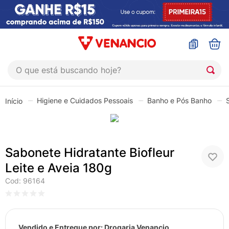
O que está buscando hoje?
TERMOS MAIS BUSCADOS
Higiene e Cuidados Pessoais
Banho e Pós Banho
1
º
coristina
2
º
sinustrat
3
º
admuc
Sabonete Hidratante Biofleur
4
º
fly gotas
Leite e Aveia 180g
5
º
protetor solar
Cod
:
96164
6
º
sabonete liquido
7
º
shampoo
Vendido e Entregue por:
Drogaria Venancio