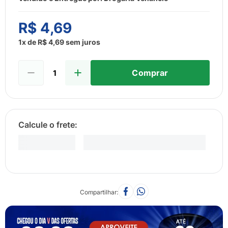
8
º
esmalte
9
º
lenço umedecido
R$
4
,
69
10
º
fralda
1
x de
R$
4
,
69
sem juros
Comprar
Compartilhar