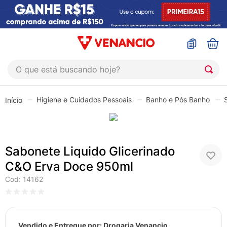
O que está buscando hoje?
TERMOS MAIS BUSCADOS
Higiene e Cuidados Pessoais
Banho e Pós Banho
1
º
coristina
2
º
sinustrat
3
º
fly gotas
Sabonete Liquido Glicerinado
4
º
admuc
C&O Erva Doce 950ml
5
º
protetor solar
Cod
:
14162
6
º
sabonete liquido
7
º
shampoo
Vendido e Entregue por:
Drogaria Venancio