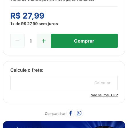
8
º
esmalte
9
º
lenço umedecido
R$
27
,
99
10
º
fralda
1
x de
R$
27
,
99
sem juros
Comprar
Calcular
Não sei meu CEP
Compartilhar