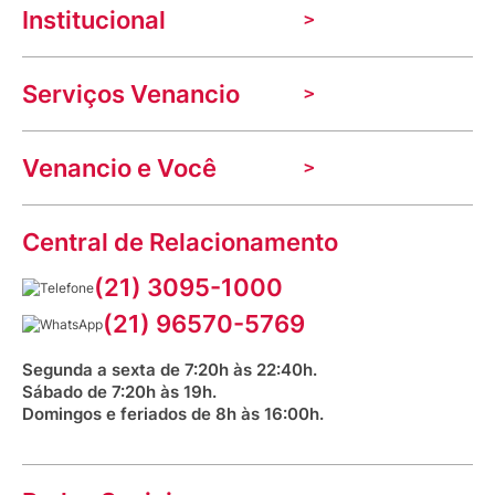
Institucional
A Venancio
Serviços Venancio
Trabalhe Conosco
Nossas lojas
Troca e devolução
Indique seu imóvel
Venancio e Você
Mecânica de promoções
Política de Privacidade
Dúvidas frequentes
VClube - Programa de fidelidade
Assessoria de Imprensa
Prazos e entregas
Central de Relacionamento
Fale com o farmacêutico
Corrida Venancio 2026
Serviços Farmacêuticos
Fale conosco
(21) 3095-1000
Aniversário Venancio 2025
Bioimpedância Gratuita
Procon RJ
(21) 96570-5769
Saúde na praça
Segunda a sexta de 7:20h às 22:40h.
Sábado de 7:20h às 19h.
Domingos e feriados de 8h às 16:00h.