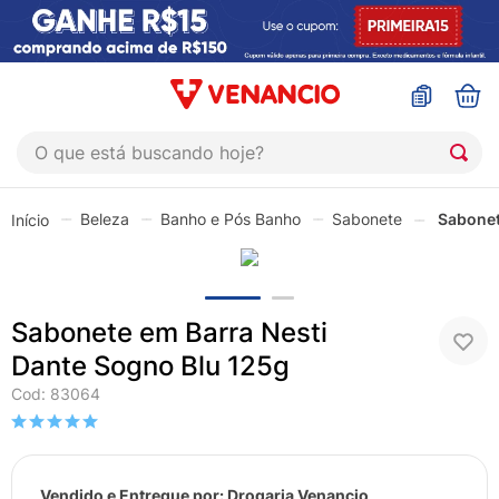
O que está buscando hoje?
TERMOS MAIS BUSCADOS
Beleza
Banho e Pós Banho
Sabonete
Sabonet
1
º
sinustrat
2
º
coristina
3
º
protetor solar
Sabonete em Barra Nesti
4
º
shampoo
Dante Sogno Blu 125g
5
º
admuc
Cod
:
83064
6
º
fly gotas
7
º
sabonete liquido
Vendido e Entregue por:
Drogaria Venancio