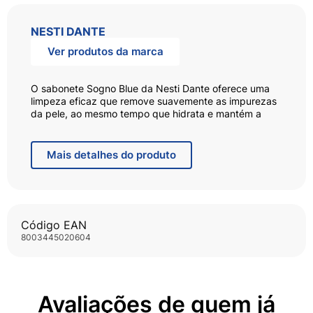
NESTI DANTE
Ver produtos da marca
O sabonete Sogno Blue da Nesti Dante oferece uma
limpeza eficaz que remove suavemente as impurezas
da pele, ao mesmo tempo que hidrata e mantém a
pele macia. Ideal para uso diário, proporciona cuidado
luxuoso com qualidade e sofisticação incomparáveis.
Mais
detalhes do produto
Benefícios
Limpeza suave e eficaz.
Hidratação que mantém a pele macia e saudável.
Revitaliza os sentidos com sua fragrância fresca e
floral.
Código EAN
Indicado para todos os tipos de pele.
8003445020604
Ingredientes
Óleo de palma, Palmiste, Água, Cloreto de sódio,
Etidronato de tetrassódio, Dióxido de titânio, Citronelol,
Geraniol.
Avaliações de quem já
Fragrância