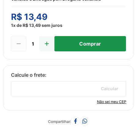
8
º
esmalte
9
º
lenço umedecido
R$
13
,
49
10
º
desodorante
1
x de
R$
13
,
49
sem juros
Comprar
Calcular
Não sei meu CEP
Compartilhar