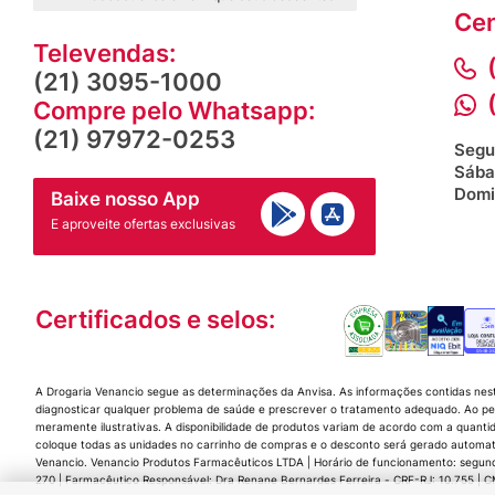
Cen
Televendas:
(21) 3095-1000
Compre pelo Whatsapp:
(21) 97972-0253
Segu
Sába
Domi
Baixe nosso App
E aproveite ofertas exclusivas
Certificados e selos:
A Drogaria Venancio segue as determinações da Anvisa. As informações contidas nes
diagnosticar qualquer problema de saúde e prescrever o tratamento adequado. Ao per
meramente ilustrativas. A disponibilidade de produtos variam de acordo com a quanti
coloque todas as unidades no carrinho de compras e o desconto será gerado automat
Venancio. Venancio Produtos Farmacêuticos LTDA | Horário de funcionamento: segunda a
270 | Farmacêutico Responsável: Dra Renane Bernardes Ferreira - CRF-RJ: 10.755 |