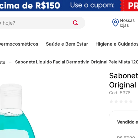
oje?
Nossas
lojas
Dermocosméticos
Saúde e Bem Estar
Higiene e Cuidado
Sabonete Líquido Facial Dermotivin Original Pele Mista 12
ete
Sabonet
Original
Cod
:
5378
Vendido e
R$
57
,
90