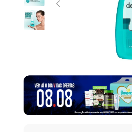
10
º
fralda