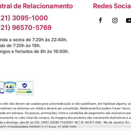
tral de Relacionamento
Redes Socia
(21) 3095-1000
(21) 96570-5769
nda a sexta de 7:20h às 22:40h.
do de 7:20h às 19h.
ngos e feriados de 8h às 16:00h.
Verificada por
te site não devem ser usadas para automedicação e não substituem, em hipótese alguma, as 
sistirem os sintomas um médico deverá ser consultado. Medicamentos podem trazer riscos. P
dade em estoque. Os preços, promoções, frete e condições de pagamento são exclusivos para 
icamente no valor total da compra. As imagens dos produtos são meramente ilustrativas e a
 domingo, das 8h às 22h. CNPJ: 00285.753/0001-90 | IE: 84.971.006 – Rio de Janeiro/ RJ. Av.
 CMVS: 115448444884-000000-2-2 | Fone: 21 3095 1000