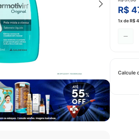
R$
4
1
x de
R$
4