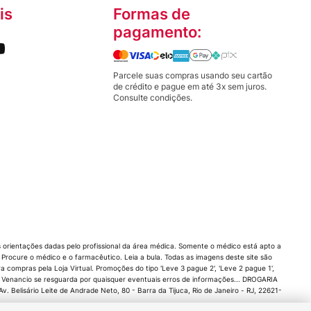
is
Formas de
pagamento:
Parcele suas compras usando seu cartão
de crédito e pague em até 3x sem juros.
Consulte condições.
orientações dadas pelo profissional da área médica. Somente o médico está apto a
rocure o médico e o farmacêutico. Leia a bula. Todas as imagens deste site são
compras pela Loja Virtual. Promoções do tipo 'Leve 3 pague 2', 'Leve 2 pague 1',
 Venancio se resguarda por quaisquer eventuais erros de informações... DROGARIA
 Belisário Leite de Andrade Neto, 80 - Barra da Tijuca, Rio de Janeiro - RJ, 22621-