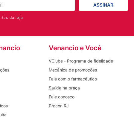
ASSINAR
rtas da loja
nancio
Venancio e Você
VClube - Programa de fidelidade
oções
Mecânica de promoções
Fale com o farmacêutico
Saúde na praça
Fale conosco
icos
Procon RJ
uita