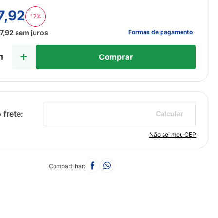
7
,
92
17%
Formas de pagamento
7
,
92
sem juros
Comprar
Calcular
Não sei meu CEP
Compartilhar