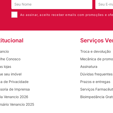
Ao assinar, aceito receber emails com promoções e ofe
s extratos de Aloe Vera e Calêndula
cê utiliza Dermotivin é provável que ele tenha
é o profissional médico que melhor conhece sua
titucional
Serviços Ve
ancio
Troca e devolução
lhe Conosco
Mecânica de prom
s lojas
Assinatura
ue seu imóvel
Dúvidas frequentes
ica de Privacidade
Prazos e entregas
soria de Imprensa
Serviços Farmacêut
da Venancio 2026
Bioimpedância Grat
rsário Venancio 2025