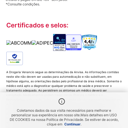
*Consulte condições.
Certificados e selos:
Verificada por
A Drogaria Venancio segue as determinações da Anvisa. As informações contidas
neste site não devem ser usadas para automedicação e não substituem, em
hipótese alguma, as orientações dadas pelo profissional da área médica. Somente o
médico está apto a diagnosticar qualquer problema de saúde e prescrever o
tratamento adequado. Ao persistirem os sintomas um médico deverá ser
consultado. Medicamentos podem trazer riscos. Procure o médico e o
farmacêutico. Leia a bula. Todas as imagens deste site são meramente ilustrativas.
A disponibilidade de produtos variam de acordo com a quantidade em estoque. Os
preços, promoções, frete e condições de pagamento são exclusivos para compras
Coletamos dados da sua visita necessários para melhorar e
pela Loja Virtual. Promoções do tipo 'Leve 3 pague 2', 'Leve 2 pague 1', coloque
personalizar sua experiência em nosso site.
Mais detalhes em
USO
todas as unidades no carrinho de compras e o desconto será gerado
DE COOKIES
na nossa Política de Privacidade. Se estiver de acordo,
automaticamente no valor total da compra. As imagens dos produtos são
clique em
Continuar
.
meramente ilustrativas e a Venancio se resguarda por quaisquer eventuais erros de