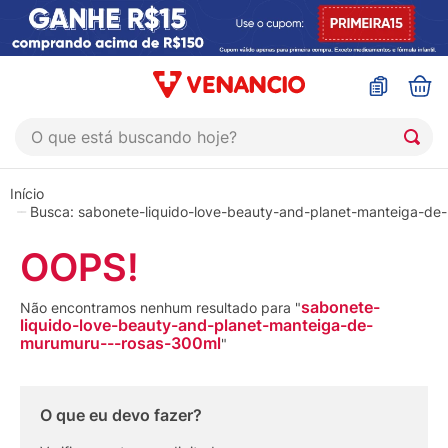
O que está buscando hoje?
TERMOS MAIS BUSCADOS
1
º
coristina
sabonete-liquido-love-beauty-and-planet-manteiga-de
2
º
sinustrat
OOPS!
3
º
admuc
sabonete-
Não encontramos nenhum resultado para "
4
º
fly gotas
liquido-love-beauty-and-planet-manteiga-de-
murumuru---rosas-300ml
"
5
º
protetor solar
6
º
sabonete liquido
O que eu devo fazer?
7
º
shampoo