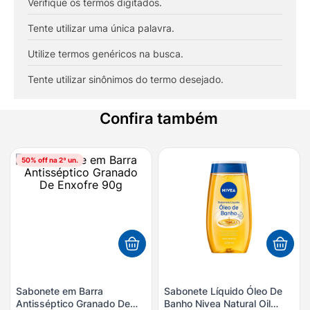
Verifique os termos digitados.
8
º
esmalte
9
º
lenço umedecido
Tente utilizar uma única palavra.
10
º
fralda
Utilize termos genéricos na busca.
Tente utilizar sinônimos do termo desejado.
Confira também
50
% off na 2ª un.
Sabonete em Barra
Sabonete Líquido Óleo De
Antisséptico Granado De
Banho Nivea Natural Oil