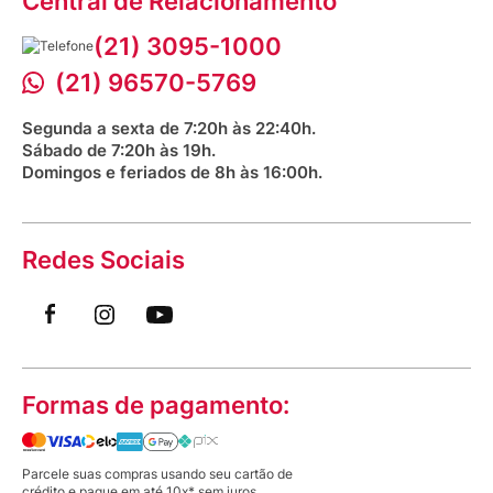
Central de Relacionamento
Fale com o farmacêutico
Corrida Venancio 2026
Serviços Farmacêuticos
Fale conosco
(21) 3095-1000
Aniversário Venancio 2025
Bioimpedância Gratuita
Procon RJ
(21) 96570-5769
Saúde na praça
Segunda a sexta de 7:20h às 22:40h.
Sábado de 7:20h às 19h.
Domingos e feriados de 8h às 16:00h.
Redes Sociais
Formas de pagamento:
Parcele suas compras usando seu cartão de
crédito e pague em até 10x* sem juros.