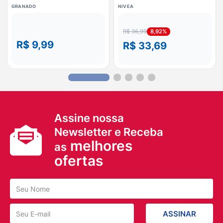
Enxofre 90g
200ml
GRANADO
NIVEA
8,92%
R$ 36,99
R$ 9,99
R$ 33,69
Assine nossa
Newsletter e Receba
melhores
as
ofertas
ASSINAR