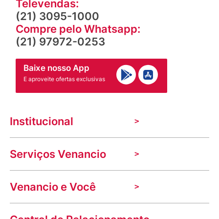
Televendas:
(21) 3095-1000
Compre pelo Whatsapp:
(21) 97972-0253
Baixe nosso App
E aproveite ofertas exclusivas
Institucional
A Venancio
Serviços Venancio
Trabalhe Conosco
Nossas lojas
Troca e devolução
Indique seu imóvel
Venancio e Você
Mecânica de promoções
Política de Privacidade
Dúvidas frequentes
VClube - Programa de fidelidade
Assessoria de Imprensa
Prazos e entregas