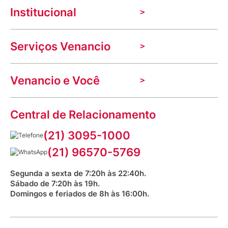
Institucional
A Venancio
Serviços Venancio
Trabalhe Conosco
Nossas lojas
Troca e devolução
Indique seu imóvel
Venancio e Você
Mecânica de promoções
Política de Privacidade
Dúvidas frequentes
VClube - Programa de fidelidade
Assessoria de Imprensa
Prazos e entregas
Central de Relacionamento
Fale com o farmacêutico
Corrida Venancio 2026
Serviços Farmacêuticos
Fale conosco
(21) 3095-1000
Aniversário Venancio 2025
Bioimpedância Gratuita
Procon RJ
(21) 96570-5769
Saúde na praça
Segunda a sexta de 7:20h às 22:40h.
Sábado de 7:20h às 19h.
Domingos e feriados de 8h às 16:00h.