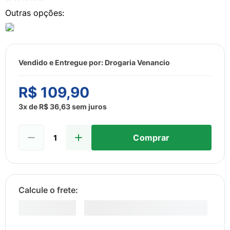
8
º
esmalte
9
º
lenço umedecido
10
º
fralda
Vendido e Entregue por:
Drogaria Venancio
R$
109
,
90
3
x de
R$
36
,
63
sem juros
Comprar