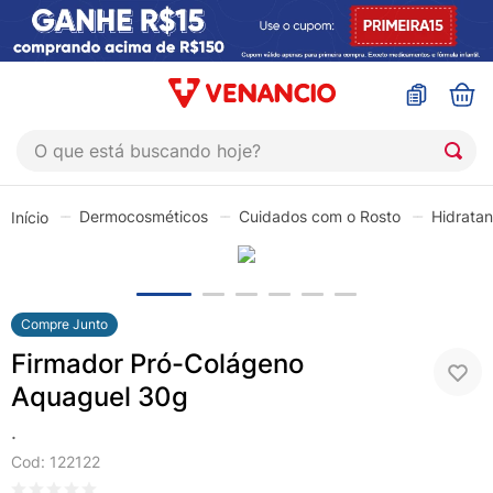
O que está buscando hoje?
TERMOS MAIS BUSCADOS
Dermocosméticos
Cuidados com o Rosto
Hidratan
1
º
coristina
2
º
sinustrat
3
º
fly gotas
Compre Junto
4
º
admuc
Firmador Pró-Colágeno
5
º
protetor solar
Aquaguel 30g
6
º
sabonete liquido
.
7
º
shampoo
Cod
:
122122