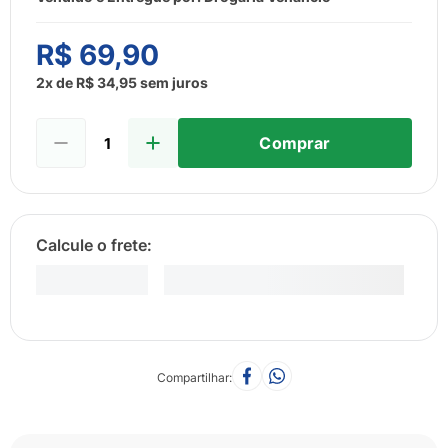
8
º
esmalte
9
º
lenço umedecido
R$
69
,
90
10
º
fralda
2
x de
R$
34
,
95
sem juros
Comprar
Compartilhar