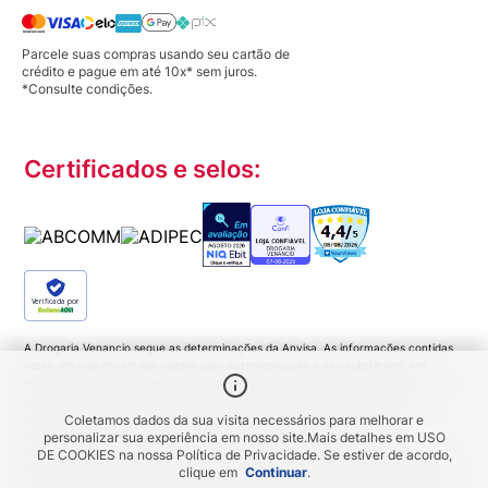
Parcele suas compras usando seu cartão de
crédito e pague em até 10x* sem juros.
*Consulte condições.
Certificados e selos:
Verificada por
A Drogaria Venancio segue as determinações da Anvisa. As informações contidas
neste site não devem ser usadas para automedicação e não substituem, em
hipótese alguma, as orientações dadas pelo profissional da área médica. Somente o
médico está apto a diagnosticar qualquer problema de saúde e prescrever o
tratamento adequado. Ao persistirem os sintomas um médico deverá ser
Coletamos dados da sua visita necessários para melhorar e
consultado. Medicamentos podem trazer riscos. Procure o médico e o
personalizar sua experiência em nosso site.
Mais detalhes em
USO
farmacêutico. Leia a bula. Todas as imagens deste site são meramente ilustrativas.
DE COOKIES
na nossa Política de Privacidade. Se estiver de acordo,
A disponibilidade de produtos variam de acordo com a quantidade em estoque. Os
clique em
Continuar
.
preços, promoções, frete e condições de pagamento são exclusivos para compras