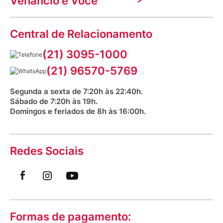
Venancio e Você
Mecânica de promoções
Política de Privacidade
Dúvidas frequentes
VClube - Programa de fidelidade
Assessoria de Imprensa
Prazos e entregas
Central de Relacionamento
Fale com o farmacêutico
Corrida Venancio 2026
Serviços Farmacêuticos
Fale conosco
(21) 3095-1000
Aniversário Venancio 2025
Bioimpedância Gratuita
Procon RJ
(21) 96570-5769
Saúde na praça
Segunda a sexta de 7:20h às 22:40h.
Sábado de 7:20h às 19h.
Domingos e feriados de 8h às 16:00h.
Redes Sociais
Formas de pagamento: