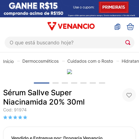
O que está buscando hoje?
TERMOS MAIS BUSCADOS
Dermocosméticos
Cuidados com o Rosto
Hidratan
1
º
coristina
2
º
sinustrat
3
º
admuc
Sérum Sallve Super
4
º
fly gotas
Niacinamida 20% 30ml
5
º
protetor solar
Cod
:
91974
6
º
sabonete liquido
7
º
shampoo
Vendido e Entregue por:
Drogaria Venancio