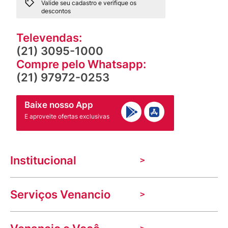
Valide seu cadastro e verifique os
descontos
Televendas:
(21) 3095-1000
Compre pelo Whatsapp:
(21) 97972-0253
Baixe nosso App
E aproveite ofertas exclusivas
Institucional
A Venancio
Serviços Venancio
Trabalhe Conosco
Nossas lojas
Troca e devolução
Indique seu imóvel