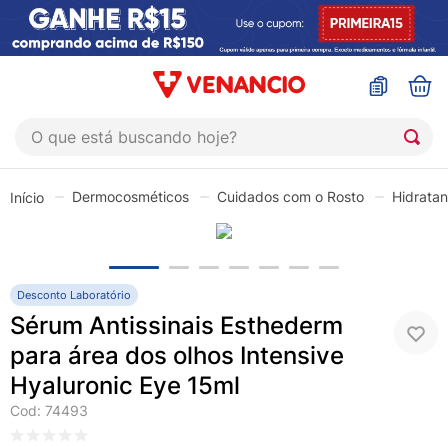
O que está buscando hoje?
TERMOS MAIS BUSCADOS
Dermocosméticos
Cuidados com o Rosto
Hidratan
1
º
coristina
2
º
sinustrat
3
º
admuc
Desconto Laboratório
4
º
fly gotas
Sérum Antissinais Esthederm
5
º
protetor solar
para área dos olhos Intensive
Hyaluronic Eye 15ml
6
º
esmalte
Cod
:
74493
7
º
shampoo