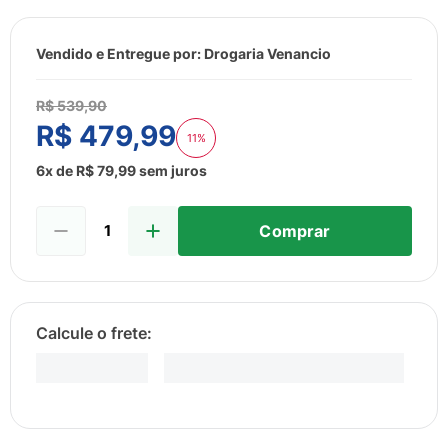
8
º
sabonete liquido
9
º
lenço umedecido
Vendido e Entregue por:
Drogaria Venancio
10
º
fralda
R$
539
,
90
R$
479
,
99
11%
6
x de
R$
79
,
99
sem juros
Comprar