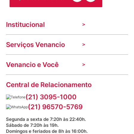
Institucional
A Venancio
Serviços Venancio
Trabalhe Conosco
Nossas lojas
Troca e devolução
Indique seu imóvel
Venancio e Você
Mecânica de promoções
Política de Privacidade
Dúvidas frequentes
VClube - Programa de fidelidade
Assessoria de Imprensa
Prazos e entregas
Central de Relacionamento
Fale com o farmacêutico
Corrida Venancio 2026
Serviços Farmacêuticos
Fale conosco
(21) 3095-1000
Aniversário Venancio 2025
Bioimpedância Gratuita
Procon RJ
(21) 96570-5769
Saúde na praça
Segunda a sexta de 7:20h às 22:40h.
Sábado de 7:20h às 19h.
Domingos e feriados de 8h às 16:00h.