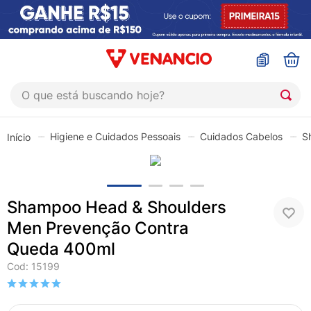
O que está buscando hoje?
TERMOS MAIS BUSCADOS
Higiene e Cuidados Pessoais
Cuidados Cabelos
S
1
º
coristina
2
º
sinustrat
3
º
fly gotas
Shampoo Head & Shoulders
4
º
admuc
Men Prevenção Contra
5
º
protetor solar
Queda 400ml
6
º
sabonete liquido
Cod
:
15199
7
º
shampoo