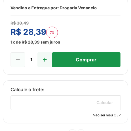
8
º
esmalte
Vendido e Entregue por:
Drogaria Venancio
9
º
lenço umedecido
10
º
fralda
R$
30
,
49
R$
28
,
39
7%
1
x de
R$
28
,
39
sem juros
Comprar
Calcular
Não sei meu CEP