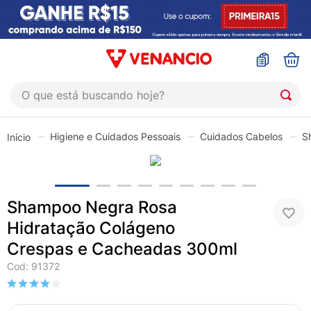
O que está buscando hoje?
TERMOS MAIS BUSCADOS
Higiene e Cuidados Pessoais
Cuidados Cabelos
S
1
º
coristina
2
º
sinustrat
3
º
fly gotas
Shampoo Negra Rosa
4
º
admuc
Hidratação Colágeno
5
º
protetor solar
Crespas e Cacheadas 300ml
6
º
sabonete liquido
Cod
:
91372
7
º
shampoo