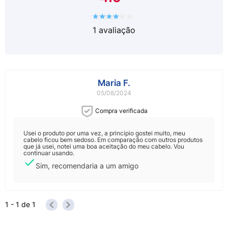
de sensibilização, suspenda o uso e procure
orientação médica.
1
avaliação
Maria F.
05/08/2024
Compra verificada
Usei o produto por uma vez, a principio gostei muito, meu
cabelo ficou bem sedoso. Em comparação com outros produtos
que já usei, notei uma boa aceitação do meu cabelo. Vou
continuar usando.
Sim, recomendaria a um amigo
1 - 1
de
1