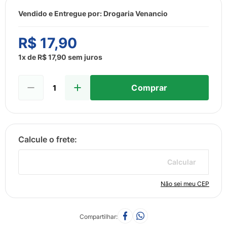
8
º
esmalte
Vendido e Entregue por:
Drogaria Venancio
9
º
lenço umedecido
10
º
fralda
R$
17
,
90
1
x de
R$
17
,
90
sem juros
Comprar
Calcular
Não sei meu CEP
Compartilhar