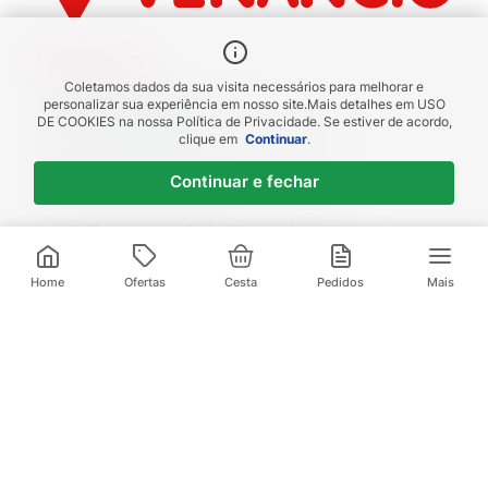
Benefícios
Coletamos dados da sua visita necessários para melhorar e
Piscou chegou
personalizar sua experiência em nosso site.
Mais detalhes em
USO
DE COOKIES
na nossa Política de Privacidade. Se estiver de acordo,
receba em até 1h
clique em
Continuar
.
Novas regiões
Continuar e fechar
Envios para Sul e Sudeste
Descontos de Laboratório
Valide seu cadastro e verifique os
R$
17
,
90
descontos
1
x de
R$
17
,
90
sem juros
Home
Ofertas
Cesta
Pedidos
Mais
Televendas:
(21) 3095-1000
Compre pelo Whatsapp:
(21) 97972-0253
Baixe nosso App