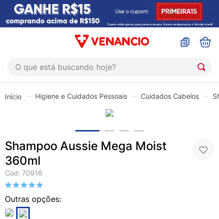
O que está buscando hoje?
TERMOS MAIS BUSCADOS
Higiene e Cuidados Pessoais
Cuidados Cabelos
S
1
º
sinustrat
2
º
coristina
3
º
protetor solar
Shampoo Aussie Mega Moist
4
º
shampoo
360ml
5
º
admuc
Cod
:
70916
6
º
fly gotas
7
º
sabonete liquido