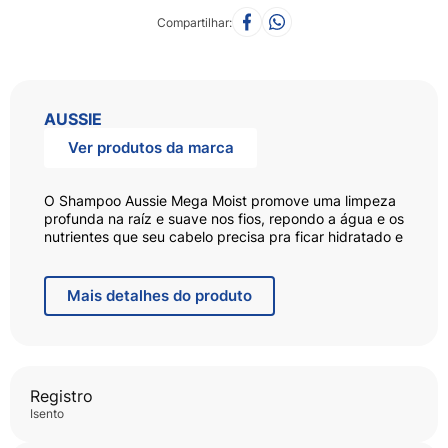
Compartilhar
AUSSIE
Ver produtos da marca
O Shampoo Aussie Mega Moist promove uma limpeza
profunda na raíz e suave nos fios, repondo a água e os
nutrientes que seu cabelo precisa pra ficar hidratado e
soltinho. Ele ainda deixa o cabelo com aquele cheirinho
de Aussie que todo mundo ama.
Mais
detalhes do produto
- Experimente e descubra a leveza de um cabelo
hidratado com muuuito movimento
- Super hidratação que não pesa
Registro
isento
- Aussie hidrata mais do que uma marca líder em
perfumaria*