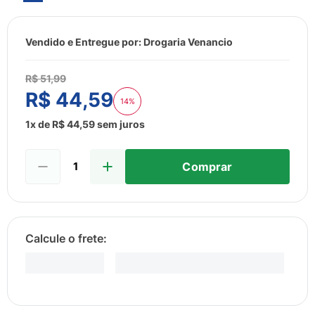
8
º
esmalte
9
º
lenço umedecido
Vendido e Entregue por:
Drogaria Venancio
10
º
desodorante
R$
51
,
99
R$
44
,
59
14%
1
x de
R$
44
,
59
sem juros
Comprar