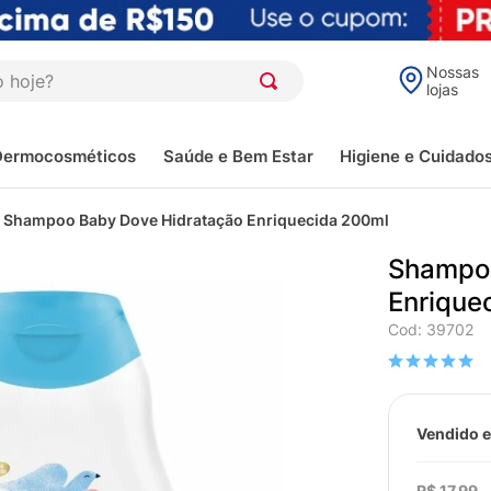
oje?
Nossas
lojas
Dermocosméticos
Saúde e Bem Estar
Higiene e Cuidado
Shampoo Baby Dove Hidratação Enriquecida 200ml
Shampoo
Enrique
Cod
:
39702
Vendido e
R$
17
,
99