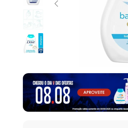
10
º
desodorante