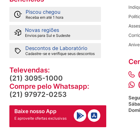
Indiq
Piscou chegou
Polít
Receba em até 1 hora
Asses
Novas regiões
Corri
Envios para Sul e Sudeste
Anive
Descontos de Laboratório
Cadastre-se e verifique seus descontos
Cen
Televendas:
(21) 3095-1000
Compre pelo Whatsapp:
(21) 97972-0253
Segu
Sába
Domi
Baixe nosso App
E aproveite ofertas exclusivas