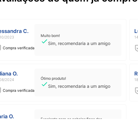
uma pequena quantidade de produto nas mãos,
nxágue.
essandra C.
L
Muito bom!
10/2023
1
Sim, recomendaria a um amigo
Compra verificada
liana O.
R
Ótimo produto!
08/2024
1
Sim, recomendaria a um amigo
Compra verificada
ria O.
Excelente para os cabelos finos das
07/2025
crianças.
Sim, recomendaria a um amigo
Compra verificada