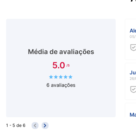
dermatologista e pediatra. Modo de uso: Aplique 
massageie o couro cabeludo e o cabelo úmido e e
Al
05/
Média de avaliações
5.0
Ju
26/
6
avaliações
Ma
01/
1 - 5
de
6