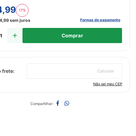
4
,
99
17%
Formas de pagamento
4
,
99
sem juros
Comprar
Calcular
Não sei meu CEP
Compartilhar