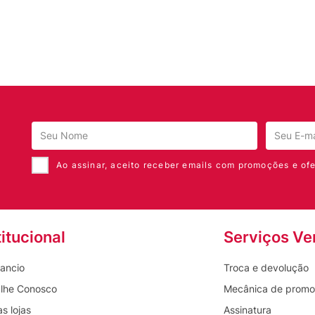
Ao assinar, aceito receber emails com promoções e ofe
titucional
Serviços Ve
ancio
Troca e devolução
lhe Conosco
Mecânica de prom
s lojas
Assinatura