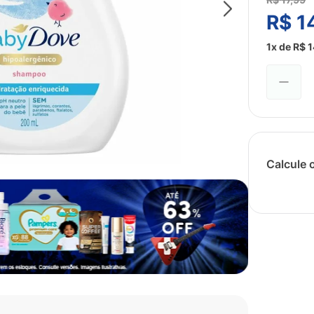
R$
1
1
x de
R$
1