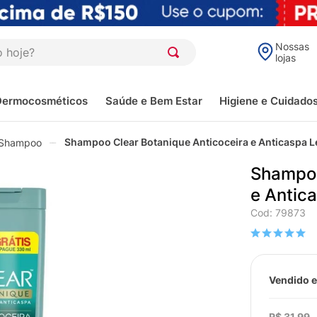
oje?
Nossas
lojas
Dermocosméticos
Saúde e Bem Estar
Higiene e Cuidado
Shampoo Clear Botanique Anticoceira e Anticaspa 
Shampoo
Shampoo
e Antic
Cod
:
79873
Vendido e
R$
31
,
99