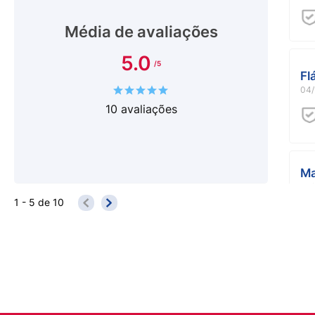
Média de avaliações
5.0
Fl
04/
10
avaliações
Ma
07/
1 - 5
de
10