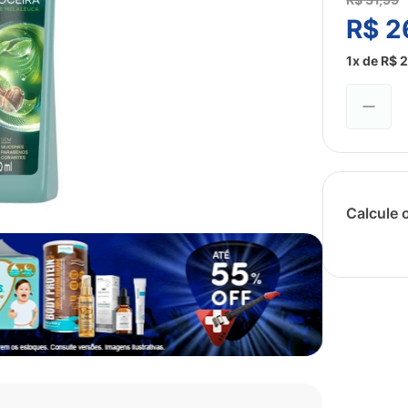
R$
2
1
x de
R$