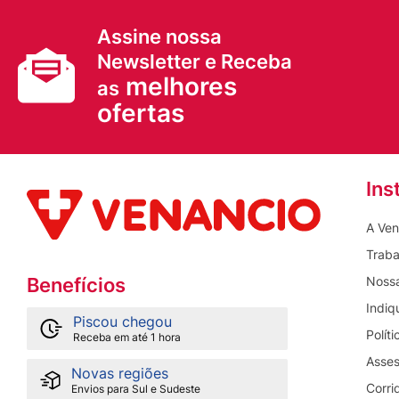
Assine nossa
Newsletter e Receba
melhores
as
ofertas
Ins
A Ven
Traba
Nossa
Benefícios
Indiq
Piscou chegou
Polít
Receba em até 1 hora
Asses
Novas regiões
Corri
Envios para Sul e Sudeste