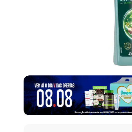
10
º
fralda