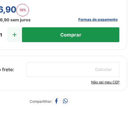
6
,
90
16%
Formas de pagamento
26
,
90
sem juros
Comprar
Calcular
Não sei meu CEP
Compartilhar