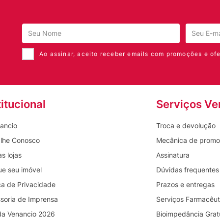
Ao assinar, aceito receber emails com promoções e ofe
titucional
Serviços Ve
ancio
Troca e devolução
lhe Conosco
Mecânica de prom
s lojas
Assinatura
ue seu imóvel
Dúvidas frequentes
ica de Privacidade
Prazos e entregas
soria de Imprensa
Serviços Farmacêut
da Venancio 2026
Bioimpedância Grat