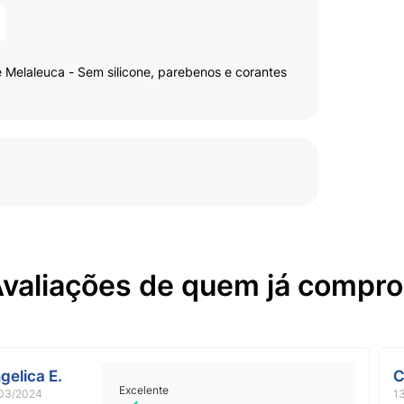
 Melaleuca - Sem silicone, parebenos e corantes
valiações de quem já compr
gelica E.
C
Excelente
03/2024
1