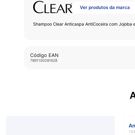
Ver produtos da marca
Shampoo Clear Anticaspa AntiCoceira com Jojoba e
Código EAN
7891150081628
A
An
13/