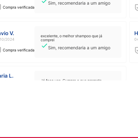
Sim, recomendaria a um amigo
Compra verificada
ávio V.
H
excelente, o melhor shampoo que já
10/2024
0
comprei
Sim, recomendaria a um amigo
Compra verificada
ria L.
Já faço uso. Cumpre o que promete
02/2025
Sim, recomendaria a um amigo
Compra verificada