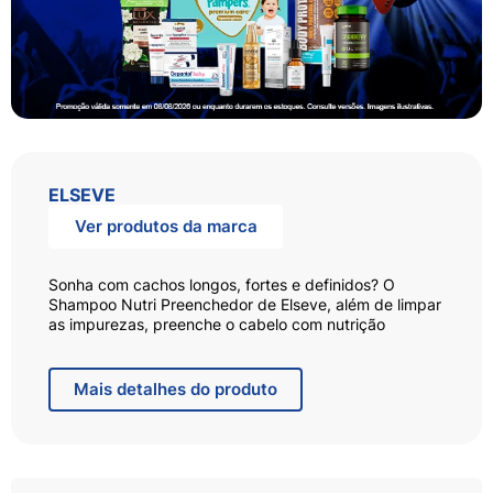
ELSEVE
Ver produtos da marca
Sonha com cachos longos, fortes e definidos? O
Shampoo Nutri Preenchedor de Elseve, além de limpar
as impurezas, preenche o cabelo com nutrição
profunda até as pontas, para cachos mais longos,
fortes e definidos desde o primeiro uso. Com nosso
poderoso coquetel, nossa fórmula trata e sela os
Mais
detalhes do produto
cachos até as pontas para salvar até os últimos 3 cm
dos seus cachos1. Com Ácido Hialurônico que
preenche a fibra capilar com hidratação profunda e
Óleo de Rícino que nutre profundamente e sela os fios
até as pontas fortalecendo e definindo os cachos.