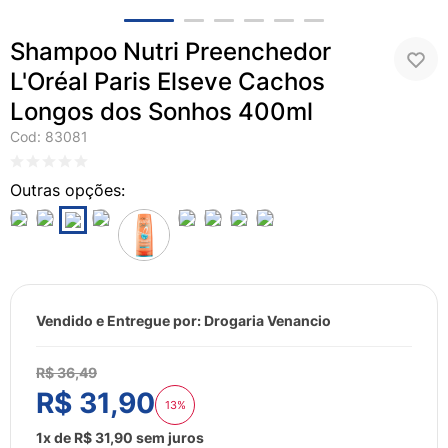
8
º
esmalte
9
º
lenço umedecido
Shampoo Nutri Preenchedor
10
º
fralda
L'Oréal Paris Elseve Cachos
Longos dos Sonhos 400ml
Cod
:
83081
Vendido e Entregue por:
Drogaria Venancio
R$
36
,
49
R$
31
,
90
13%
1
x de
R$
31
,
90
sem juros