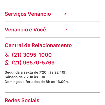
A Venancio
Serviços Venancio
Trabalhe Conosco
Nossas lojas
Troca e devolução
Indique seu imóvel
Venancio e Você
Mecânica de promoções
Política de Privacidade
Dúvidas frequentes
VClube - Programa de fidelidade
Assessoria de Imprensa
Prazos e entregas
Central de Relacionamento
Fale com o farmacêutico
Corrida Venancio 2026
Serviços Farmacêuticos
Fale conosco
(21) 3095-1000
Aniversário Venancio 2025
Bioimpedância Gratuita
Procon RJ
(21) 96570-5769
Saúde na praça
Segunda a sexta de 7:20h às 22:40h.
Sábado de 7:20h às 19h.
Domingos e feriados de 8h às 16:00h.
Redes Sociais