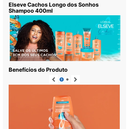
1 Testes instrumentais, uso conjunto do shampoo +
condicionador + creme para pentear.
Tecnologia
Sua fórmula trata e sela os fios até as pontas para
salvar os últimos 3 cm dos seus cachos*. Com Ácido
Hialurônico preenche a fibra capilar com hidratação
profunda e Óleo de Rícino que nutre profundamente e
sela os fios até as pontas fortalecendo e definindo os
cabelos.
*Testes instrumentais, uso conjunto do shampoo +
condicionador + creme para pentear.
Benefícios:
- Limpa as impurezas e preenche o cabelo com
nutrição profunda até as pontas.
- Fórmula que trata e sela os cachos até as pontas
para salvar até os últimos 3 cm dos seus cachos1.
- Com Ácido Hialurônico e Óleo de Rícino.