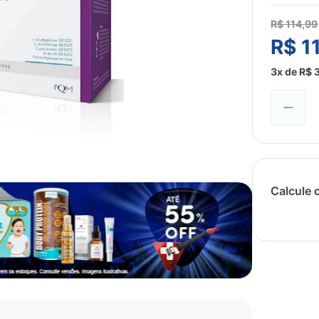
R$
114
,
99
R$
1
3
x de
R$