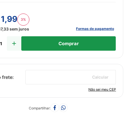
11
,
99
3%
Formas de pagamento
37
,
33
sem juros
Comprar
Calcular
Não sei meu CEP
Compartilhar