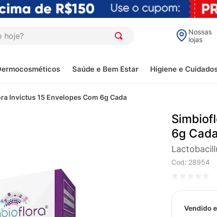
oje?
Nossas
lojas
Dermocosméticos
Saúde e Bem Estar
Higiene e Cuidado
ora Invictus 15 Envelopes Com 6g Cada
Simbiof
6g Cad
Lactobacill
Cod
:
28954
Vendido e