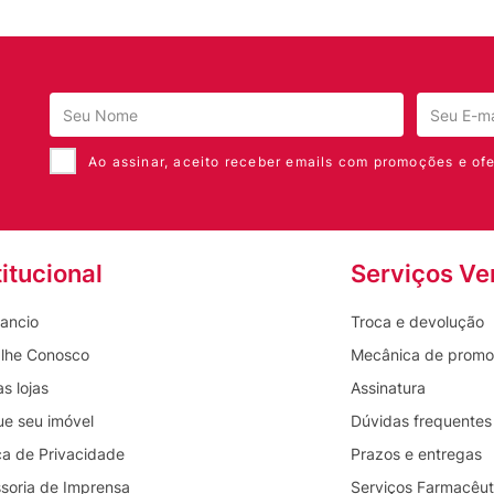
 ingestão diária constante na
oas imunocomprometidas (com
Ao assinar, aceito receber emails com promoções e ofe
 devem consumir esse produto sob
luz e umidade.
titucional
Serviços Ve
olada.
mente.
ancio
Troca e devolução
lhe Conosco
Mecânica de prom
s lojas
Assinatura
ue seu imóvel
Dúvidas frequentes
ica de Privacidade
Prazos e entregas
soria de Imprensa
Serviços Farmacêut