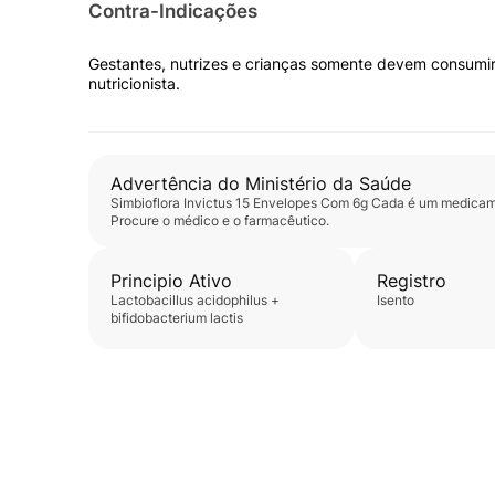
Contra-Indicações
Tomar de 1 a 2 sachês por dia, acompanhado da ing
Consumir somente a quantidade indicada na embal
Gestantes, nutrizes e crianças somente devem consumir
médica.
nutricionista.
Benefícios e diferenciais
Advertência do Ministério da Saúde
• Probiótico em pó.
Simbioflora Invictus 15 Envelopes Com 6g Cada
é um medicame
• Contribui para o equilíbrio da flora intestinal.
Procure o médico e o farmacêutico.
• Cada sachê de 6g contém fórmula exclusiva que be
• Sachês individuais práticos e fáceis de manusear.
Principio Ativo
Registro
lactobacillus acidophilus +
isento
Composição
bifidobacterium lactis
Lactobacillus acidophilus SD 5221 NCFM, Lactobac
HN001, Lactobacillus para casei SD 5275 LPC-37, B
HN0019, Fruto-oligossacarideo (FOS).
Alérgicos
Não contém glúten, lactose e açúcar.