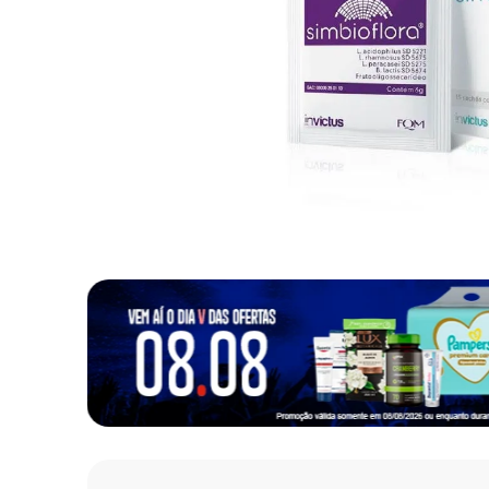
10
º
fralda