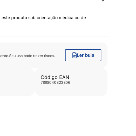
estão de líquidos.
agem ou conforme orientação
 este produto sob orientação médica ou de
Ler bula
nto.Seu uso pode trazer riscos.
neficia o intestino.
Código EAN
7898040323806
illus rhamnosus SD 5675
ifïdobacterium lactis SD5674