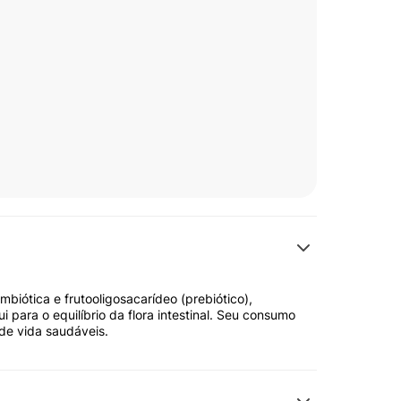
óticos + fibras) em pó indicado para
ormulação simbiótica com
dobactérias (probióticos) que, juntos,
ma alimentação equilibrada e hábitos
biótica e frutooligosacarídeo (prebiótico),
ui para o equilíbrio da flora intestinal. Seu consumo
bactérias boas e normalização do bolo
 de vida saudáveis.