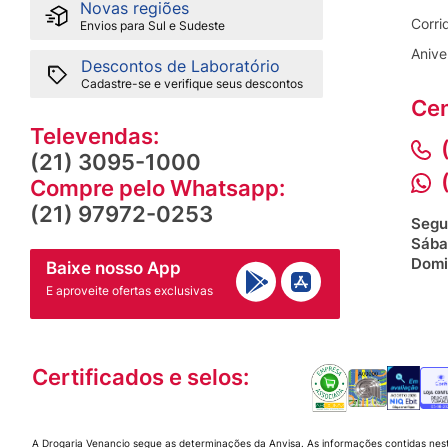
Novas regiões
Corri
Envios para Sul e Sudeste
Anive
Descontos de Laboratório
Cadastre-se e verifique seus descontos
Cen
Televendas:
(21) 3095-1000
Compre pelo Whatsapp:
(21) 97972-0253
Segu
Sába
Domi
Baixe nosso App
E aproveite ofertas exclusivas
Certificados e selos:
A Drogaria Venancio segue as determinações da Anvisa. As informações contidas nes