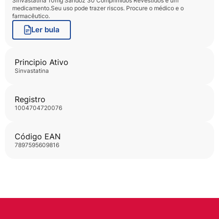
Sinvastatina 10mg Sandoz 30 Comprimidos Revestidos
é um
medicamento.Seu uso pode trazer riscos. Procure o médico e o
farmacêutico.
Ler bula
Principio Ativo
sinvastatina
Registro
1004704720076
Código EAN
7897595609816