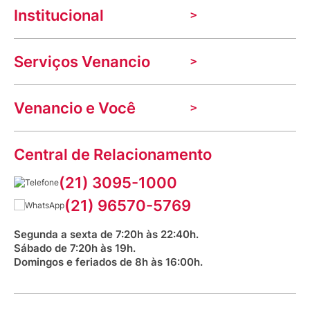
Institucional
A Venancio
Serviços Venancio
Trabalhe Conosco
Nossas lojas
Troca e devolução
Indique seu imóvel
Venancio e Você
Mecânica de promoções
Política de Privacidade
Dúvidas frequentes
VClube - Programa de fidelidade
Assessoria de Imprensa
Prazos e entregas
Central de Relacionamento
Fale com o farmacêutico
Corrida Venancio 2026
Serviços Farmacêuticos
Fale conosco
(21) 3095-1000
Aniversário Venancio 2025
Bioimpedância Gratuita
Procon RJ
(21) 96570-5769
Saúde na praça
Segunda a sexta de 7:20h às 22:40h.
Sábado de 7:20h às 19h.
Domingos e feriados de 8h às 16:00h.