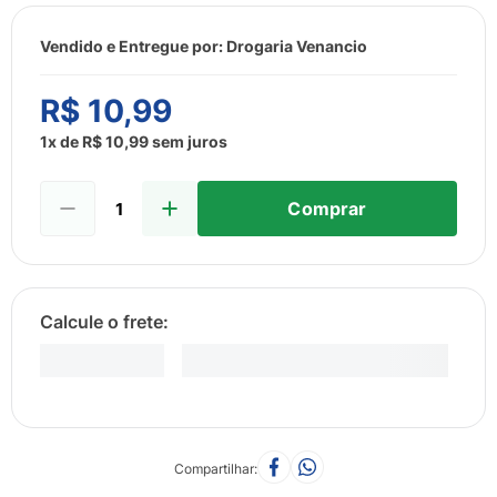
8
º
esmalte
9
º
lenço umedecido
Vendido e Entregue por:
Drogaria Venancio
10
º
fralda
R$
10
,
99
1
x de
R$
10
,
99
sem juros
Comprar
Compartilhar