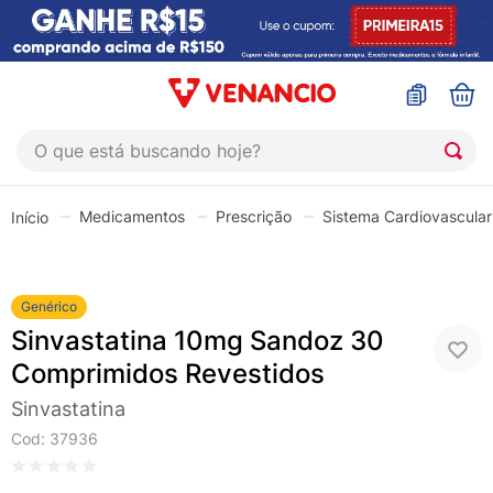
O que está buscando hoje?
TERMOS MAIS BUSCADOS
Medicamentos
Prescrição
Sistema Cardiovascular
1
º
coristina
2
º
sinustrat
3
º
fly gotas
Genérico
Sinvastatina 10mg Sandoz 30
4
º
admuc
Comprimidos Revestidos
5
º
protetor solar
Sinvastatina
6
º
sabonete liquido
Cod
:
37936
7
º
shampoo