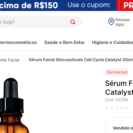
oje?
Nossas
lojas
Dermocosméticos
Saúde e Bem Estar
Higiene e Cuidado
Sérum Facial Skinceuticals Cell Cycle Catalyst 30ml
nte Facial
Dermaclub
Sérum Fa
Catalys
Cod
:
92296
Vendido e