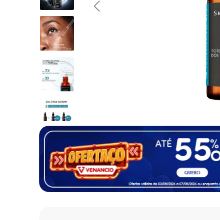
10
º
fralda