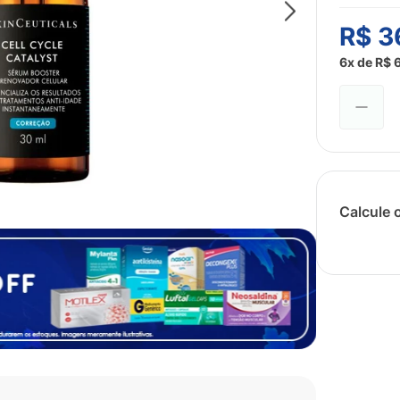
R$
3
6
x de
R$