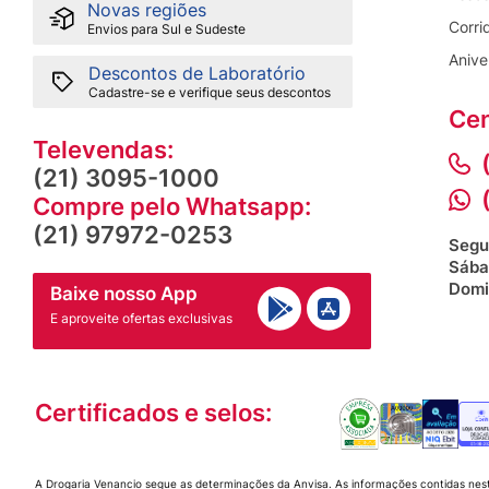
Novas regiões
o rosto, pescoço e colo, evitando a área sensível do
Corri
Envios para Sul e Sudeste
Ao utilizar o produto pela manhã, é indispensável 
Anive
espectro com FPS 30 ou superior.
Descontos de Laboratório
Cadastre-se e verifique seus descontos
Restrições e conservação do Facial Cell Cycle
Cen
Evite contato direto com os olhos. Em caso de irrit
Televendas:
ou suspenda a aplicação e procure orientação méd
(21) 3095-1000
Não aplique sobre a pele irritada, lesionada ou s
Compre pelo Whatsapp:
em local fresco, seco e protegido da incidência diret
(21) 97972-0253
Segu
Perguntas Frequentes
Sába
Domi
Baixe nosso App
Posso usar o Facial Cell Cycle Catalyst todos o
E aproveite ofertas exclusivas
Qual o melhor horário para aplicar o Facial Cell
Certificados e selos:
O Facial Cell Cycle Catalyst causa descamação
O Facial Cell Cycle Catalyst é indicado para pel
A Drogaria Venancio segue as determinações da Anvisa. As informações contidas nes