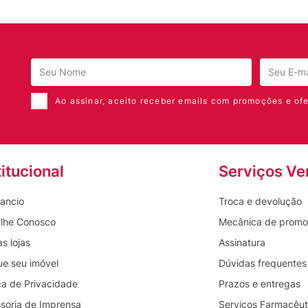
glicólico, mandélico, salicílico e fítico que
r a superfície cutânea.
 da hidratação e auxilia na estimulação da
Ao assinar, aceito receber emails com promoções e ofe
 do viço natural e melhora a qualidade geral da
suave e sem descamação visível.
titucional
Serviços Ve
z o tamanho dos poros.
dade natural.
ancio
Troca e devolução
amento antienvelhecimento aplicados na
lhe Conosco
Mecânica de prom
s lojas
Assinatura
ue seu imóvel
Dúvidas frequentes
te na rotina noturna, ou pela manhã de acordo
ica de Privacidade
Prazos e entregas
 na palma da mão e espalhe uniformemente sobre
soria de Imprensa
Serviços Farmacêut