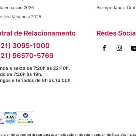
s olhos e lábios.
da Venancio 2026
Bioimpedância Grat
aplicar na sequência um
protetor solar
de amplo
rsário Venancio 2025
 Catalyst
tral de Relacionamento
Redes Socia
ação ou desconforto, reduza a frequência de uso
ica.
(21) 3095-1000
ensibilizada. Conserve a embalagem bem fechada,
(21) 96570-5769
a de luz solar.
nda a sexta de 7:20h às 22:40h.
do de 7:20h às 19h.
ngos e feriados de 8h às 16:00h.
s dias?
 Cycle Catalyst?
 na pele?
Verificada por
e sensível?
te site não devem ser usadas para automedicação e não substituem, em hipótese alguma, as 