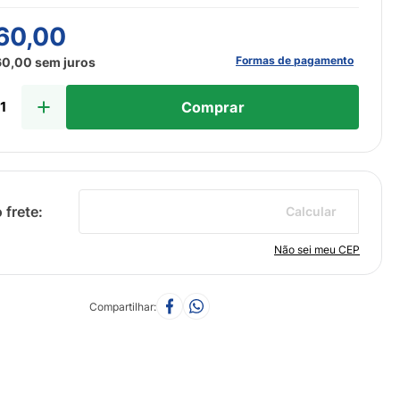
60
,
00
Formas de pagamento
60
,
00
sem juros
Comprar
Calcular
Não sei meu CEP
Compartilhar