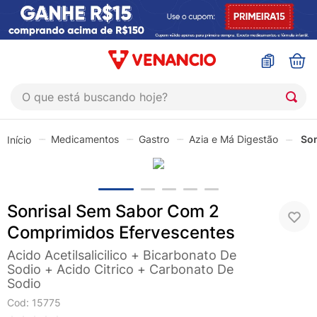
O que está buscando hoje?
TERMOS MAIS BUSCADOS
Medicamentos
Gastro
Azia e Má Digestão
Son
1
º
sinustrat
2
º
coristina
3
º
protetor solar
Sonrisal Sem Sabor Com 2
4
º
shampoo
Comprimidos Efervescentes
5
º
admuc
Acido Acetilsalicilico + Bicarbonato De
Sodio + Acido Citrico + Carbonato De
6
º
fly gotas
Sodio
7
º
sabonete liquido
Cod
:
15775