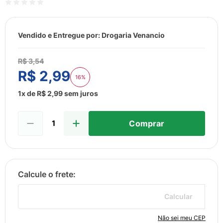
8
º
esmalte
9
º
lenço umedecido
Vendido e Entregue por:
Drogaria Venancio
10
º
desodorante
R$
3
,
54
R$
2
,
99
16%
1
x de
R$
2
,
99
sem juros
Comprar
Calcular
Não sei meu CEP