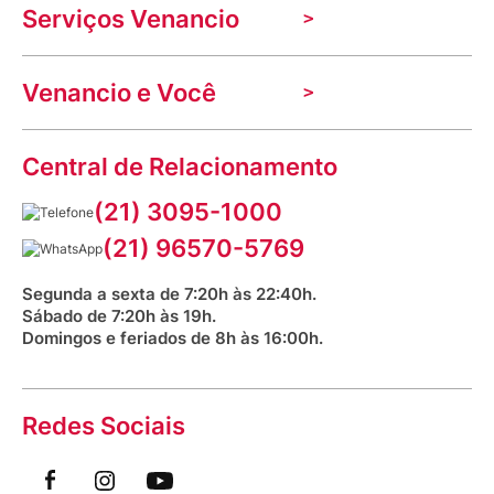
Serviços Venancio
Trabalhe Conosco
Nossas lojas
Troca e devolução
Indique seu imóvel
Venancio e Você
Mecânica de promoções
Política de Privacidade
Dúvidas frequentes
VClube - Programa de fidelidade
Assessoria de Imprensa
Prazos e entregas
Central de Relacionamento
Fale com o farmacêutico
Corrida Venancio 2026
Serviços Farmacêuticos
Fale conosco
(21) 3095-1000
Aniversário Venancio 2025
Bioimpedância Gratuita
Procon RJ
(21) 96570-5769
Saúde na praça
Segunda a sexta de 7:20h às 22:40h.
Sábado de 7:20h às 19h.
Domingos e feriados de 8h às 16:00h.
Redes Sociais