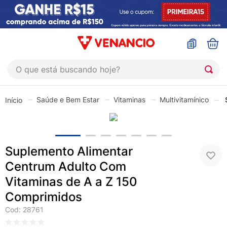
O que está buscando hoje?
TERMOS MAIS BUSCADOS
Saúde e Bem Estar
Vitaminas
Multivitamínico
1
º
coristina
2
º
sinustrat
3
º
fly gotas
Suplemento Alimentar
4
º
admuc
Centrum Adulto Com
5
º
protetor solar
Vitaminas de A a Z 150
6
º
sabonete liquido
Comprimidos
Cod
:
28761
7
º
shampoo