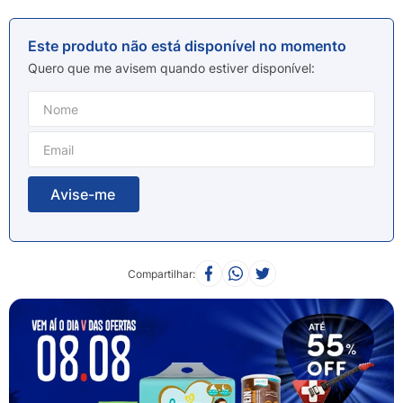
8
º
esmalte
9
º
lenço umedecido
Este produto não está disponível no momento
10
º
fralda
Quero que me avisem quando estiver disponível
Compartilhar