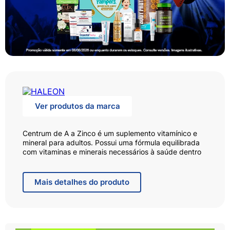
Ver produtos da marca
Centrum de A a Zinco é um suplemento vitamínico e
mineral para adultos. Possui uma fórmula equilibrada
com vitaminas e minerais necessários à saúde dentro
dos limites diários recomendados. Zero calorias Livre
de glúten e lactose. Suplemento vitamínico de A a
Zinco, possui ação antioxidante, além de contribuir
Mais
detalhes do produto
para melhorar a energia e a imunidade. As vitaminas
do Complexo B ajudam no aproveitamento da energia
dos alimentos fornecendo mais energia para o dia a
dia. As vitaminas C e E, manganês e selênio ajudam a
proteger as células da ação dos radicais livres e