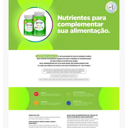
possuem uma poderosa ação antioxidante. A vitamina
C também ajuda na manutenção das defesas do
organismo e fortalece a imunidade. O multivitamínico
ajuda a manter uma aparência saudável com as
vitaminas A, E, C, cobre, biotina e Zinco. Ideal para
homem e mulher adultos. Tomar 1 cápsula por dia, ou
conforme recomendação médica. A marca de
multivitamínicos #1 em recomendação dos médicos no
Brasil.