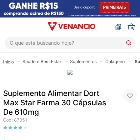
O que está buscando hoje?
TERMOS MAIS BUSCADOS
Saúde e Bem Estar
Suplementos
Colágeno
Su
1
º
coristina
2
º
sinustrat
3
º
admuc
Suplemento Alimentar Dort
4
º
fly gotas
Max Star Farma 30 Cápsulas
5
º
protetor solar
De 610mg
6
º
esmalte
Cod
:
87051
7
º
shampoo