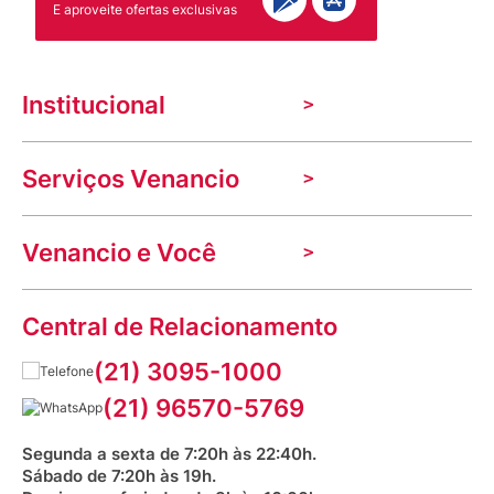
E aproveite ofertas exclusivas
Institucional
A Venancio
Serviços Venancio
Trabalhe Conosco
Nossas lojas
Troca e devolução
Indique seu imóvel
Venancio e Você
Mecânica de promoções
Política de Privacidade
Dúvidas frequentes
VClube - Programa de fidelidade
Assessoria de Imprensa
Prazos e entregas
Central de Relacionamento
Fale com o farmacêutico
Corrida Venancio 2026
Serviços Farmacêuticos
Fale conosco
(21) 3095-1000
Aniversário Venancio 2025
Bioimpedância Gratuita
Procon RJ
(21) 96570-5769
Saúde na praça
Segunda a sexta de 7:20h às 22:40h.
Sábado de 7:20h às 19h.