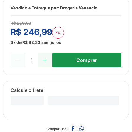
8
º
sabonete liquido
Vendido e Entregue por:
Drogaria Venancio
9
º
lenço umedecido
10
º
fralda
R$
259
,
99
R$
246
,
99
5%
3
x de
R$
82
,
33
sem juros
Comprar
Compartilhar