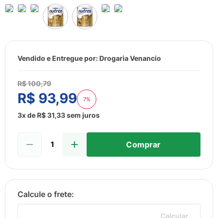
8
º
sabonete liquido
9
º
lenço umedecido
10
º
fralda
Vendido e Entregue por:
Drogaria Venancio
R$
100
,
79
R$
93
,
99
7%
3
x de
R$
31
,
33
sem juros
Comprar
Calcular