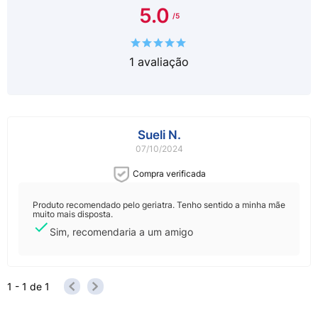
5.0
fechada em local fresco, seco e inodoro. Iniciado o uso
do produto, recomenda-se o consumo em até 30 dias.
Consumir imediatamente após o preparo. Durante o
transporte este produto pode se compactar. No
1
avaliação
entanto, seu volume e conteúdo correspondem ao
peso líquido indicado no rótulo.
Modo de Preparo: Adicione 3 colheres de sopa cheias
(31,5g) em um copo, em seguida, adicione uma
pequena quantidade de leite desnatado
Sueli N.
(aproximadamente 50ml) e mexa bem até formar uma
pasta cremosa, adicione o restante do leite desnatado
07/10/2024
(130ml) e mexa bem até completa dissolução.
Compra verificada
Alérgicos: contém leite e derivados e derivados de
soja. Contém lactose.
Produto recomendado pelo geriatra. Tenho sentido a minha mãe
muito mais disposta.
Contém glúten.
Sim, recomendaria a um amigo
1 - 1
de
1