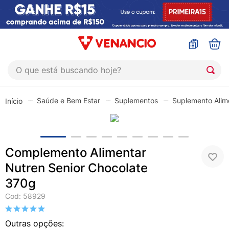
O que está buscando hoje?
TERMOS MAIS BUSCADOS
Saúde e Bem Estar
Suplementos
Suplemento Alim
1
º
coristina
2
º
sinustrat
3
º
admuc
Complemento Alimentar
4
º
fly gotas
Nutren Senior Chocolate
5
º
protetor solar
370g
6
º
esmalte
Cod
:
58929
7
º
shampoo