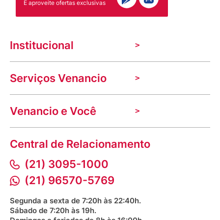
E aproveite ofertas exclusivas
Institucional
A Venancio
Serviços Venancio
Trabalhe Conosco
Nossas lojas
Troca e devolução
Indique seu imóvel
Venancio e Você
Mecânica de promoções
Política de Privacidade
Dúvidas frequentes
VClube - Programa de fidelidade
Assessoria de Imprensa
Prazos e entregas
Central de Relacionamento
Fale com o farmacêutico
Corrida Venancio 2026
Serviços Farmacêuticos
Fale conosco
(21) 3095-1000
Aniversário Venancio 2025
Bioimpedância Gratuita
Procon RJ
(21) 96570-5769
Saúde na praça
Segunda a sexta de 7:20h às 22:40h.
Sábado de 7:20h às 19h.