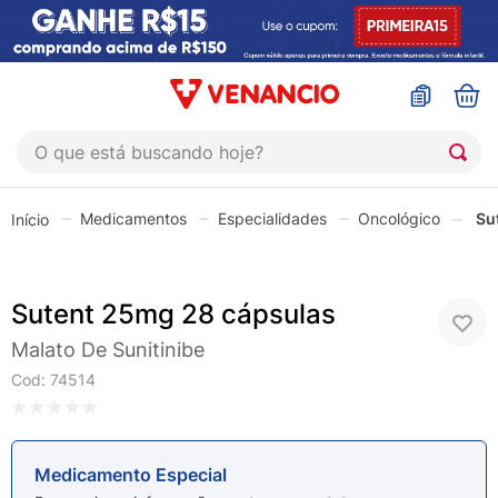
O que está buscando hoje?
TERMOS MAIS BUSCADOS
Medicamentos
Especialidades
Oncológico
Su
1
º
coristina
2
º
sinustrat
Sutent 25mg 28 cápsulas
3
º
admuc
4
º
fly gotas
Malato De Sunitinibe
Cod
:
74514
5
º
protetor solar
6
º
sabonete liquido
7
º
shampoo
Medicamento Especial