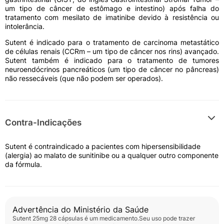
As concentrações sanguíneas máximas de Sutent são
um tipo de câncer de estômago e intestino) após falha do
observadas geralmente entre 6 e 12 horas após
tratamento com mesilato de imatinibe devido à resistência ou
administração oral.
intolerância.
Sutent é indicado para o tratamento de carcinoma metastático
de células renais (CCRm – um tipo de câncer nos rins) avançado.
Sutent também é indicado para o tratamento de tumores
neuroendócrinos pancreáticos (um tipo de câncer no pâncreas)
não ressecáveis (que não podem ser operados).
Contra-Indicações
Sutent é contraindicado a pacientes com hipersensibilidade
(alergia) ao malato de sunitinibe ou a qualquer outro componente
da fórmula.
Advertência do Ministério da Saúde
Sutent 25mg 28 cápsulas
é um medicamento.Seu uso pode trazer