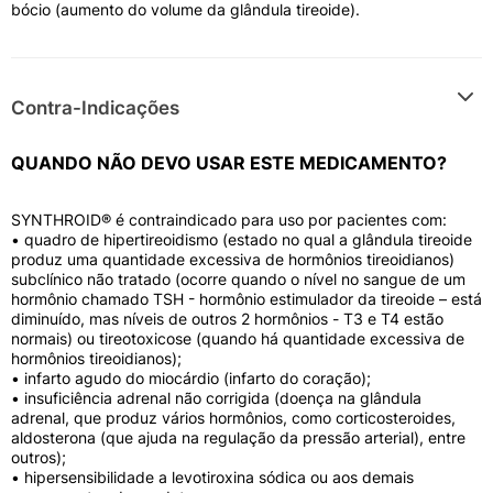
bócio (aumento do volume da glândula tireoide).
Contra-Indicações
QUANDO NÃO DEVO USAR ESTE MEDICAMENTO?
SYNTHROID® é contraindicado para uso por pacientes com:
• quadro de hipertireoidismo (estado no qual a glândula tireoide
produz uma quantidade excessiva de hormônios tireoidianos)
subclínico não tratado (ocorre quando o nível no sangue de um
hormônio chamado TSH - hormônio estimulador da tireoide – está
diminuído, mas níveis de outros 2 hormônios - T3 e T4 estão
normais) ou tireotoxicose (quando há quantidade excessiva de
hormônios tireoidianos);
• infarto agudo do miocárdio (infarto do coração);
• insuficiência adrenal não corrigida (doença na glândula
adrenal, que produz vários hormônios, como corticosteroides,
aldosterona (que ajuda na regulação da pressão arterial), entre
outros);
• hipersensibilidade a levotiroxina sódica ou aos demais