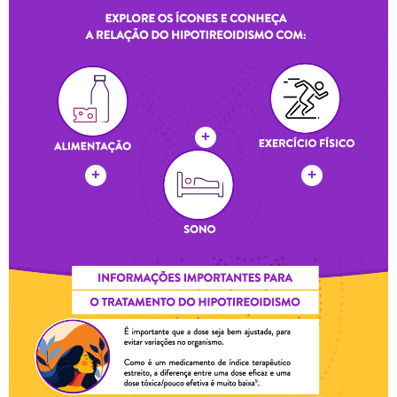
assemelham-se aos sintomas do hipertireoidismo:
Palpitações, taquicardia ou arritmia cardíaca
Nervosismo, insônia, agitação e tremores
Cãibras, fraqueza muscular e dor de cabeça
Intolerância ao calor, sudorese excessiva e perda de
peso
Este medicamento contém lactose e sacarose, devendo
ser usado com cautela em pacientes diabéticos ou com
intolerâncias alimentares relacionadas a estes açúcares.
Armazenamento e Conservação
Mantenha o medicamento em sua embalagem original,
conservado em temperatura ambiente (entre 15°C e
30°C), protegido da luz e da umidade para preservar a
eficácia terapêutica dos comprimidos.
Sempre verifique o prazo de validade antes do uso. O
descarte correto de medicamentos vencidos ou não
utilizados deve ser realizado em postos de coleta
credenciados.
Bula do Synthroid