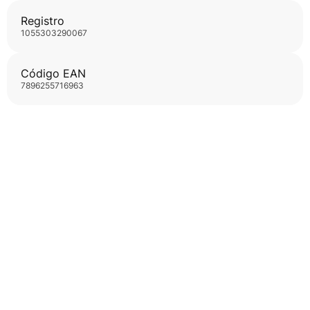
Registro
1055303290067
Código EAN
7896255716963