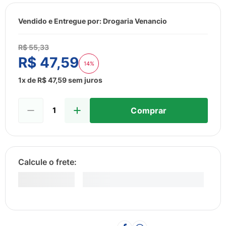
8
º
esmalte
9
º
lenço umedecido
Vendido e Entregue por:
Drogaria Venancio
10
º
fralda
R$
55
,
33
R$
47
,
59
14%
1
x de
R$
47
,
59
sem juros
Comprar