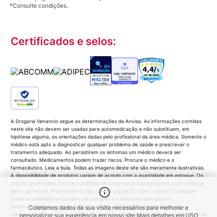
*Consulte condições.
Certificados e selos:
Verificada por
A Drogaria Venancio segue as determinações da Anvisa. As informações contidas
neste site não devem ser usadas para automedicação e não substituem, em
hipótese alguma, as orientações dadas pelo profissional da área médica. Somente o
médico está apto a diagnosticar qualquer problema de saúde e prescrever o
tratamento adequado. Ao persistirem os sintomas um médico deverá ser
consultado. Medicamentos podem trazer riscos. Procure o médico e o
farmacêutico. Leia a bula. Todas as imagens deste site são meramente ilustrativas.
A disponibilidade de produtos variam de acordo com a quantidade em estoque. Os
preços, promoções, frete e condições de pagamento são exclusivos para compras
pela Loja Virtual. Promoções do tipo 'Leve 3 pague 2', 'Leve 2 pague 1', coloque
todas as unidades no carrinho de compras e o desconto será gerado
automaticamente no valor total da compra. As imagens dos produtos são
Coletamos dados da sua visita necessários para melhorar e
meramente ilustrativas e a Venancio se resguarda por quaisquer eventuais erros de
personalizar sua experiência em nosso site.
Mais detalhes em
USO