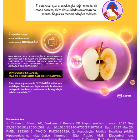
ADVERTÊNCIA DO MINISTÉRIO DA SAÚDE
Synthroid 75mcg Abbott 30 Comprimidos é um
medicamento. Seu uso pode trazer riscos. Procure o
médico e o farmacêutico.
LEIA A BULA.
Perguntas Frequentes
Para que serve o Synthroid?
Qual o melhor horário para tomar o
Synthroid?
O Synthroid pode ser utilizado para perder
peso?
O que fazer se esquecer de tomar uma dose
de Synthroid?