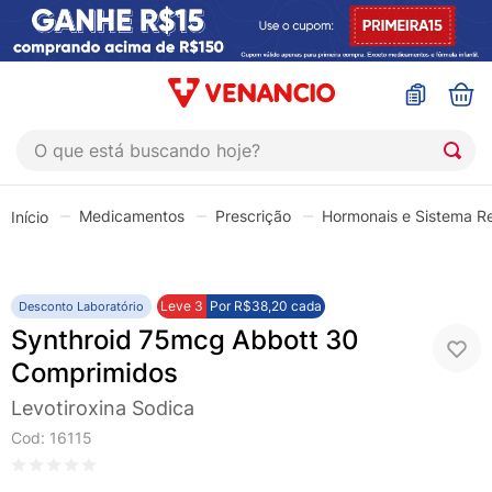
O que está buscando hoje?
TERMOS MAIS BUSCADOS
Medicamentos
Prescrição
Hormonais e Sistema R
1
º
coristina
2
º
sinustrat
3
º
admuc
Leve
3
Por
R$38,20
cada
Desconto Laboratório
Synthroid 75mcg Abbott 30
4
º
fly gotas
Comprimidos
5
º
protetor solar
Levotiroxina Sodica
6
º
sabonete liquido
Cod
:
16115
7
º
shampoo