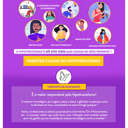
Como Usar?
Os comprimidos devem ser tomados por via oral com
um copo de água. A recomendação da bula é fazer o
uso em dose única diária, preferencialmente de 30
minutos a 1 hora antes do café da manhã.
A dosagem exata deve ser individualizada pelo médico
com base em exames laboratoriais periódicos que
avaliam a função tireoidiana.
Em caso de dose esquecida, tome-a o mais rápido
possível no mesmo dia. Se estiver próximo ao horário
da dose seguinte, pule a dose esquecida e siga o
esquema regular. Nunca dobre a dose recomendada.
Efeitos Colaterais e Precauções
O Synthroid (levotiroxina sódica) é contraindicado para
pessoas com hipertireoidismo subclínico não tratado,
infarto agudo do miocárdio recente, insuficiência adrenal
não corrigida ou alergia aos componentes da fórmula.
As reações adversas mais frequentes costumam
decorrer de doses acima das necessidades individuais e