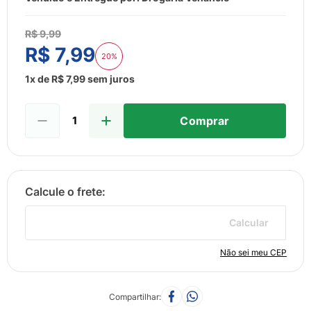
8
º
esmalte
9
º
lenço umedecido
R$
9
,
99
R$
7
,
99
10
º
fralda
20%
1
x de
R$
7
,
99
sem juros
Comprar
Calcular
Não sei meu CEP
Compartilhar