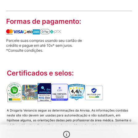
Formas de pagamento:
Parcele suas compras usando seu cartão de
crédito e pague em até 10x* sem juros.
*Consulte condições.
Certificados e selos:
Verificada por
A Drogaria Venancio segue as determinações da Anvisa. As informações contidas
neste site não devem ser usadas para automedicação e não substituem, em
hipótese alguma, as orientações dadas pelo profissional da área médica. Somente o
médico está apto a diagnosticar qualquer problema de saúde e prescrever o
tratamento adequado. Ao persistirem os sintomas um médico deverá ser
consultado. Medicamentos podem trazer riscos. Procure o médico e o