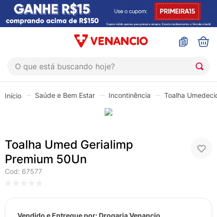
O que está buscando hoje?
TERMOS MAIS BUSCADOS
Saúde e Bem Estar
Incontinência
Toalha Umedeci
1
º
sinustrat
2
º
coristina
3
º
protetor solar
Toalha Umed Gerialimp
4
º
sabonete liquido
Premium 50Un
5
º
shampoo
Cod
:
67577
6
º
esmalte
7
º
lenço umedecido
Vendido e Entregue por:
Drogaria Venancio