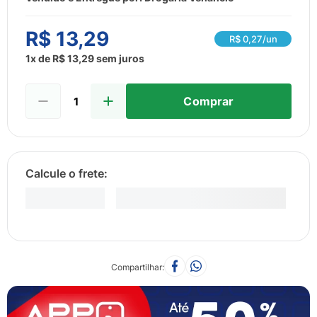
8
º
fralda
9
º
admuc
R$
13
,
29
R$
0,27
/un
10
º
desodorante
1
x de
R$
13
,
29
sem juros
Comprar
Compartilhar